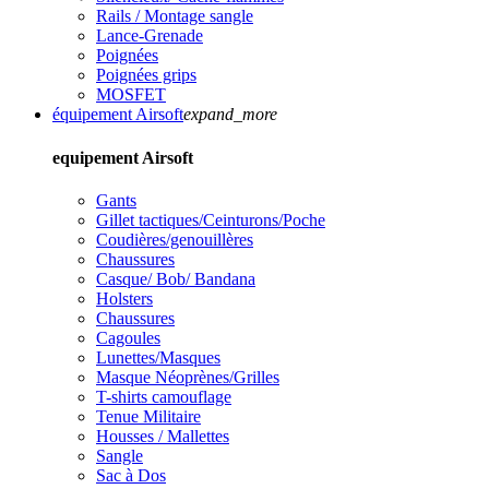
Rails / Montage sangle
Lance-Grenade
Poignées
Poignées grips
MOSFET
équipement Airsoft
expand_more
equipement Airsoft
Gants
Gillet tactiques/Ceinturons/Poche
Coudières/genouillères
Chaussures
Casque/ Bob/ Bandana
Holsters
Chaussures
Cagoules
Lunettes/Masques
Masque Néoprènes/Grilles
T-shirts camouflage
Tenue Militaire
Housses / Mallettes
Sangle
Sac à Dos