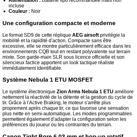
Alimentation :
Batterie lipo recommandée mais non
incluse
Couleur :
Noir
Une configuration compacte et moderne
Le format SD9 de cette réplique
AEG airsoft
privilégie la
mobilité et la rapidité d'action. Compacte sans être
excessive, elle se montre particulièrement efficace dans les
environnements CQB tout en restant polyvalente sur terrain
mixte. Son garde-main SLR sous licence officielle et son
silencieux factice apportent un look tactique réaliste
immédiatement identifiable.
Système Nebula 1 ETU MOSFET
Le système électronique
Zion Arms Nebula 1 ETU
améliore
nettement la réactivité de la détente et la gestion du cycle de
tir. Grâce à l'Active Braking, le moteur s'arrête plus
proprement après chaque tir, ce qui favorise une sensation
plus nette en semi-automatique. Les modes programmables
permettent également d'adapter la configuration selon les
préférences du joueur ou les contraintes du terrain.
Canon Tight Bore 6.03 mm et hop-up rotatif