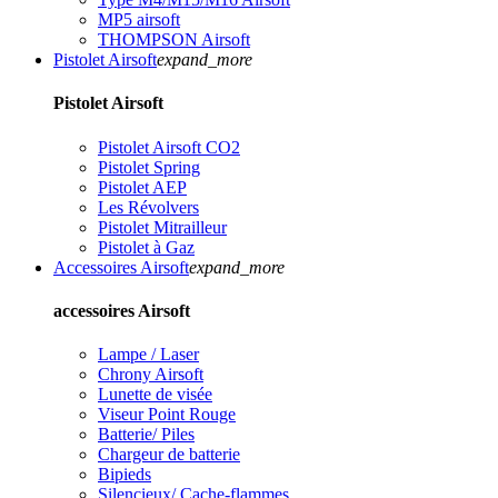
MP5 airsoft
THOMPSON Airsoft
Pistolet Airsoft
expand_more
Pistolet Airsoft
Pistolet Airsoft CO2
Pistolet Spring
Pistolet AEP
Les Révolvers
Pistolet Mitrailleur
Pistolet à Gaz
Accessoires Airsoft
expand_more
accessoires Airsoft
Lampe / Laser
Chrony Airsoft
Lunette de visée
Viseur Point Rouge
Batterie/ Piles
Chargeur de batterie
Bipieds
Silencieux/ Cache-flammes