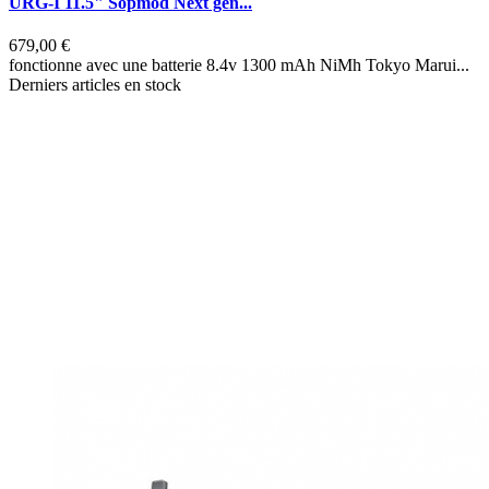
URG-I 11.5" Sopmod Next gen...
679,00 €
6
fonctionne avec une batterie 8.4v 1300 mAh NiMh Tokyo Marui...
f
Derniers articles en stock
D