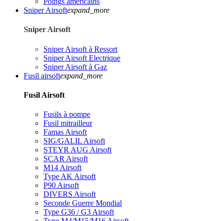
Poings américains
Sniper Airsoft
expand_more
Sniper Airsoft
Sniper Airsoft à Ressort
Sniper Airsoft Electrique
Sniper Airsoft à Gaz
Fusil airsoft
expand_more
Fusil Airsoft
Fusils à pompe
Fusil mitrailleur
Famas Airsoft
SIG/GALIL Airsoft
STEYR AUG Airsoft
SCAR Airsoft
M14 Airsoft
Type AK Airsoft
P90 Airsoft
DIVERS Airsoft
Seconde Guerre Mondial
Type G36 / G3 Airsoft
Type M4/M15/M16 Airsoft