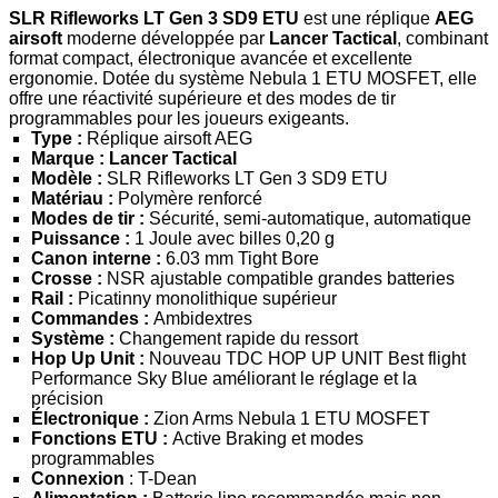
SLR Rifleworks LT Gen 3 SD9 ETU
est une réplique
AEG
airsoft
moderne développée par
Lancer Tactical
, combinant
format compact, électronique avancée et excellente
ergonomie. Dotée du système Nebula 1 ETU MOSFET, elle
offre une réactivité supérieure et des modes de tir
programmables pour les joueurs exigeants.
Type :
Réplique airsoft AEG
Marque :
Lancer Tactical
Modèle :
SLR Rifleworks LT Gen 3 SD9 ETU
Matériau :
Polymère renforcé
Modes de tir :
Sécurité, semi-automatique, automatique
Puissance :
1 Joule avec billes 0,20 g
Canon interne :
6.03 mm Tight Bore
Crosse :
NSR ajustable compatible grandes batteries
Rail :
Picatinny monolithique supérieur
Commandes :
Ambidextres
Système :
Changement rapide du ressort
Hop Up Unit :
Nouveau TDC HOP UP UNIT Best flight
Performance Sky Blue améliorant le réglage et la
précision
Électronique :
Zion Arms Nebula 1 ETU MOSFET
Fonctions ETU :
Active Braking et modes
programmables
Connexion
: T-Dean