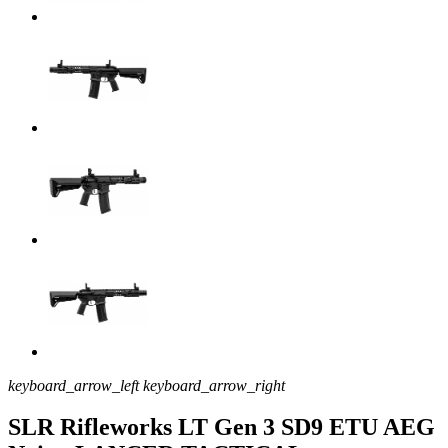
keyboard_arrow_left
keyboard_arrow_right
SLR Rifleworks LT Gen 3 SD9 ETU AEG