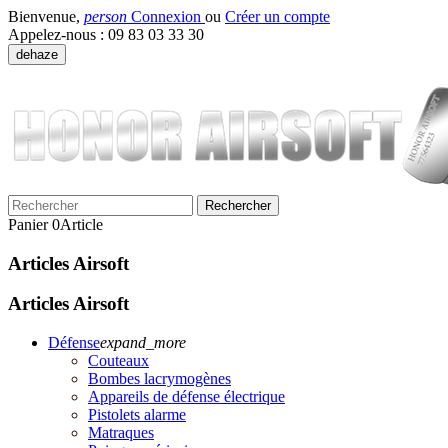
Bienvenue,
person
Connexion
ou
Créer un compte
Appelez-nous :
09 83 03 33 30
dehaze
Rechercher
Panier
0
Article
Articles Airsoft
Articles Airsoft
Défense
expand_more
Couteaux
Bombes lacrymogènes
Appareils de défense électrique
Pistolets alarme
Matraques