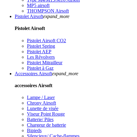
MP5 airsoft
THOMPSON Airsoft
Pistolet Airsoft
expand_more
Pistolet Airsoft
Pistolet Airsoft CO2
Pistolet Spring
Pistolet AEP
Les Révolvers
Pistolet Mitrailleur
Pistolet à Gaz
Accessoires Airsoft
expand_more
accessoires Airsoft
Lampe / Laser
Chrony Airsoft
Lunette de visée
Viseur Point Rouge
Batterie/ Piles
Chargeur de batterie
Bipieds
Silencieux/ Cache-flammes