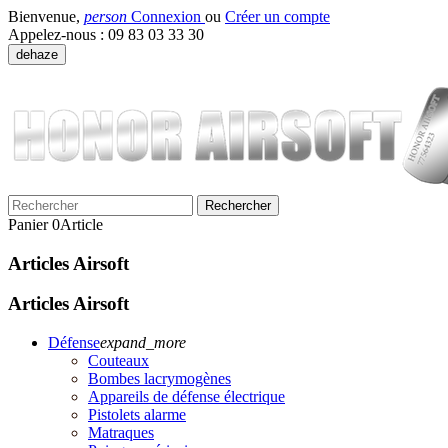
Bienvenue,
person
Connexion
ou
Créer un compte
Appelez-nous :
09 83 03 33 30
dehaze
Rechercher
Panier
0
Article
Articles Airsoft
Articles Airsoft
Défense
expand_more
Couteaux
Bombes lacrymogènes
Appareils de défense électrique
Pistolets alarme
Matraques