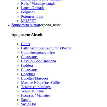
Rails / Montage sangle
Lance-Grenade
Poignées
Poignées grips
MOSFET
équipement Airsoft
expand_more
equipement Airsoft
Gants
Gillet tactiques/Ceinturons/Poche
Coudières/genouillères
Chaussures
Casque/ Bob/ Bandana
Holsters
Chaussures
Cagoules
Lunettes/Masques
Masque Néoprènes/Grilles
T-shirts camouflage
Tenue Militaire
Housses / Mallettes
Sangle
Sac à Dos