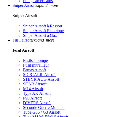
Poings américains
Sniper Airsoft
expand_more
Sniper Airsoft
Sniper Airsoft à Ressort
Sniper Airsoft Electrique
Sniper Airsoft à Gaz
Fusil airsoft
expand_more
Fusil Airsoft
Fusils à pompe
Fusil mitrailleur
Famas Airsoft
SIG/GALIL Airsoft
STEYR AUG Airsoft
SCAR Airsoft
M14 Airsoft
Type AK Airsoft
P90 Airsoft
DIVERS Airsoft
Seconde Guerre Mondial
Type G36 / G3 Airsoft
Type M4/M15/M16 Airsoft