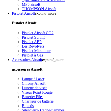
MP5 airsoft
THOMPSON Airsoft
Pistolet Airsoft
expand_more
Pistolet Airsoft
Pistolet Airsoft CO2
Pistolet Spring
Pistolet AEP
Les Révolvers
Pistolet Mitrailleur
Pistolet à Gaz
Accessoires Airsoft
expand_more
accessoires Airsoft
Lampe / Laser
Chrony Airsoft
Lunette de visée
Viseur Point Rouge
Batterie/ Piles
Chargeur de batterie
Bipieds
Silencieux/ Cache-flammes