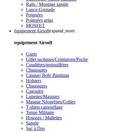
Rails / Montage sangle
Lance-Grenade
Poignées
Poignées grips
MOSFET
équipement Airsoft
expand_more
equipement Airsoft
Gants
Gillet tactiques/Ceinturons/Poche
Coudières/genouillères
Chaussures
Casque/ Bob/ Bandana
Holsters
Chaussures
Cagoules
Lunettes/Masques
Masque Néoprènes/Grilles
T-shirts camouflage
Tenue Militaire
Housses / Mallettes
Sangle
Sac à Dos