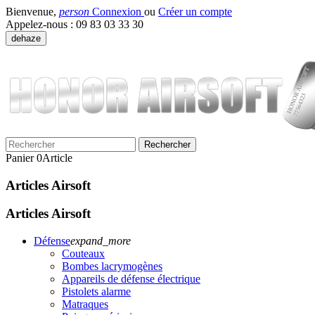
Bienvenue,
person
Connexion
ou
Créer un compte
Appelez-nous :
09 83 03 33 30
dehaze
Rechercher
Panier
0
Article
Articles Airsoft
Articles Airsoft
Défense
expand_more
Couteaux
Bombes lacrymogènes
Appareils de défense électrique
Pistolets alarme
Matraques