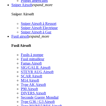
Poings américains
Sniper Airsoft
expand_more
Sniper Airsoft
Sniper Airsoft à Ressort
Sniper Airsoft Electrique
Sniper Airsoft à Gaz
Fusil airsoft
expand_more
Fusil Airsoft
Fusils à pompe
Fusil mitrailleur
Famas Airsoft
SIG/GALIL Airsoft
STEYR AUG Airsoft
SCAR Airsoft
M14 Airsoft
Type AK Airsoft
P90 Airsoft
DIVERS Airsoft
Seconde Guerre Mondial
Type G36 / G3 Airsoft
Type M4/M15/M16 Airsoft