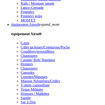
Rails / Montage sangle
Lance-Grenade
Poignées
Poignées grips
MOSFET
équipement Airsoft
expand_more
equipement Airsoft
Gants
Gillet tactiques/Ceinturons/Poche
Coudières/genouillères
Chaussures
Casque/ Bob/ Bandana
Holsters
Chaussures
Cagoules
Lunettes/Masques
Masque Néoprènes/Grilles
T-shirts camouflage
Tenue Militaire
Housses / Mallettes
Sangle
Sac à Dos