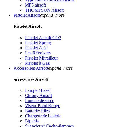
MP5 airsoft
THOMPSON Airsoft
Pistolet Airsoft
expand_more
Pistolet Airsoft
Pistolet Airsoft CO2
Pistolet Spring
Pistolet AEP
Les Révolvers
Pistolet Mitrailleur
Pistolet à Gaz
Accessoires Airsoft
expand_more
accessoires Airsoft
Lampe / Laser
Chrony Airsoft
Lunette de visée
Viseur Point Rouge
Batterie/ Piles
Chargeur de batterie
Bipieds
Silencieux/ Cache-flammes