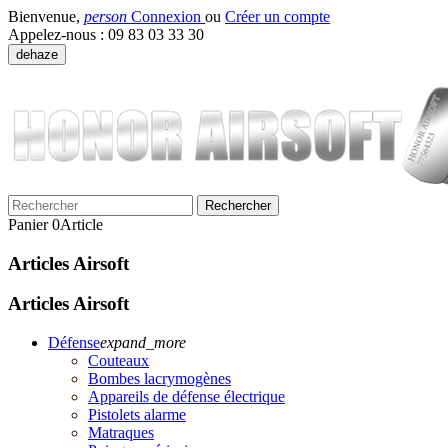
Bienvenue,
person
Connexion
ou
Créer un compte
Appelez-nous :
09 83 03 33 30
dehaze
Rechercher
Panier
0
Article
Articles Airsoft
Articles Airsoft
Défense
expand_more
Couteaux
Bombes lacrymogènes
Appareils de défense électrique
Pistolets alarme
Matraques