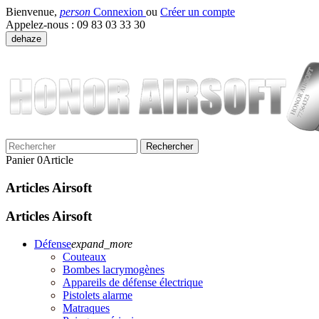
Bienvenue,
person
Connexion
ou
Créer un compte
Appelez-nous :
09 83 03 33 30
dehaze
Rechercher
Panier
0
Article
Articles Airsoft
Articles Airsoft
Défense
expand_more
Couteaux
Bombes lacrymogènes
Appareils de défense électrique
Pistolets alarme
Matraques