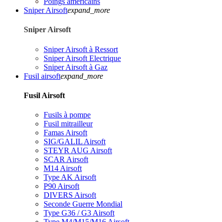
Poings américains
Sniper Airsoft
expand_more
Sniper Airsoft
Sniper Airsoft à Ressort
Sniper Airsoft Electrique
Sniper Airsoft à Gaz
Fusil airsoft
expand_more
Fusil Airsoft
Fusils à pompe
Fusil mitrailleur
Famas Airsoft
SIG/GALIL Airsoft
STEYR AUG Airsoft
SCAR Airsoft
M14 Airsoft
Type AK Airsoft
P90 Airsoft
DIVERS Airsoft
Seconde Guerre Mondial
Type G36 / G3 Airsoft
Type M4/M15/M16 Airsoft