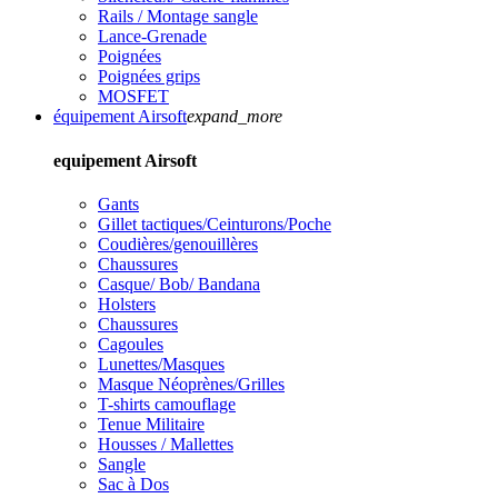
Rails / Montage sangle
Lance-Grenade
Poignées
Poignées grips
MOSFET
équipement Airsoft
expand_more
equipement Airsoft
Gants
Gillet tactiques/Ceinturons/Poche
Coudières/genouillères
Chaussures
Casque/ Bob/ Bandana
Holsters
Chaussures
Cagoules
Lunettes/Masques
Masque Néoprènes/Grilles
T-shirts camouflage
Tenue Militaire
Housses / Mallettes
Sangle
Sac à Dos