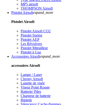
MP5 airsoft
THOMPSON Airsoft
Pistolet Airsoft
expand_more
Pistolet Airsoft
Pistolet Airsoft CO2
Pistolet Spring
Pistolet AEP
Les Révolvers
Pistolet Mitrailleur
Pistolet à Gaz
Accessoires Airsoft
expand_more
accessoires Airsoft
Lampe / Laser
Chrony Airsoft
Lunette de visée
Viseur Point Rouge
Batterie/ Piles
Chargeur de batterie
Bipieds
Silencieux/ Cache-flammes