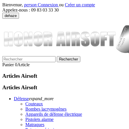
Bienvenue,
person
Connexion
ou
Créer un compte
Appelez-nous :
09 83 03 33 30
dehaze
Rechercher
Panier
0
Article
Articles Airsoft
Articles Airsoft
Défense
expand_more
Couteaux
Bombes lacrymogènes
Appareils de défense électrique
Pistolets alarme
Matraques