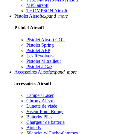
MP5 airsoft
THOMPSON Airsoft
Pistolet Airsoft
expand_more
Pistolet Airsoft
Pistolet Airsoft CO2
Pistolet Spring
Pistolet AEP
Les Révolvers
Pistolet Mitrailleur
Pistolet à Gaz
Accessoires Airsoft
expand_more
accessoires Airsoft
Lampe / Laser
Chrony Airsoft
Lunette de visée
Viseur Point Rouge
Batterie/ Piles
Chargeur de batterie
Bipieds
Silencieux/ Cache-flammes