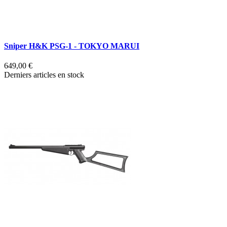
Sniper H&K PSG-1 - TOKYO MARUI
G
649,00 €
2
Derniers articles en stock
R
R