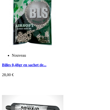
Nouveau
Billes 0,48gr en sachet de...
B
28,00 €
2