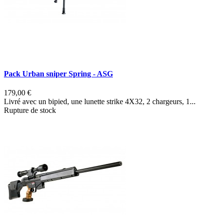
Pack Urban sniper Spring - ASG
S
179,00 €
1
Livré avec un bipied, une lunette strike 4X32, 2 chargeurs, 1...
D
Rupture de stock