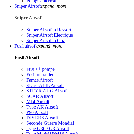
Poings américains
Sniper Airsoft
expand_more
Sniper Airsoft
Sniper Airsoft à Ressort
Sniper Airsoft Electrique
Sniper Airsoft à Gaz
Fusil airsoft
expand_more
Fusil Airsoft
Fusils à pompe
Fusil mitrailleur
Famas Airsoft
SIG/GALIL Airsoft
STEYR AUG Airsoft
SCAR Airsoft
M14 Airsoft
Type AK Airsoft
P90 Airsoft
DIVERS Airsoft
Seconde Guerre Mondial
Type G36 / G3 Airsoft
Type M4/M15/M16 Airsoft