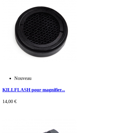
Nouveau
V
KILLFLASH pour magnifier...
5
D
14,00 €