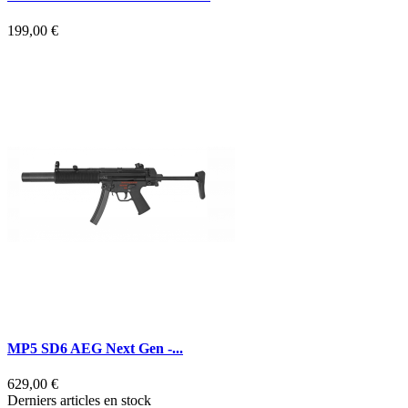
199,00 €
2
R
MP5 SD6 AEG Next Gen -...
629,00 €
3
Derniers articles en stock
R