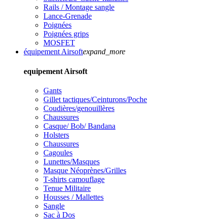
Rails / Montage sangle
Lance-Grenade
Poignées
Poignées grips
MOSFET
équipement Airsoft
expand_more
equipement Airsoft
Gants
Gillet tactiques/Ceinturons/Poche
Coudières/genouillères
Chaussures
Casque/ Bob/ Bandana
Holsters
Chaussures
Cagoules
Lunettes/Masques
Masque Néoprènes/Grilles
T-shirts camouflage
Tenue Militaire
Housses / Mallettes
Sangle
Sac à Dos