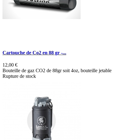
Cartouche de Co2 en 88 gr -...
C
12,00 €
7
Bouteille de gaz CO2 de 88gr soit 4oz, bouteille jetable
Rupture de stock