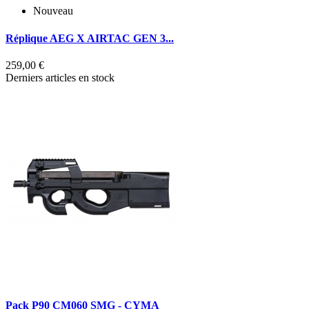
Nouveau
Réplique AEG X AIRTAC GEN 3...
259,00 €
1
Derniers articles en stock
B
R
Pack P90 CM060 SMG - CYMA