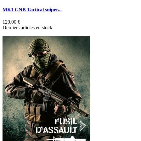
MK1 GNB Tactical sniper...
S
129,00 €
1
Derniers articles en stock
A
R