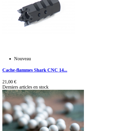
Nouveau
Cache-flammes Shark CNC 14...
C
21,00 €
1
Derniers articles en stock
D