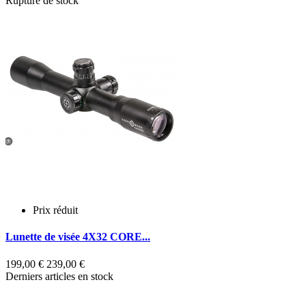
Rupture de stock
Prix réduit
A
Lunette de visée 4X32 CORE...
9
É
199,00 €
239,00 €
Derniers articles en stock