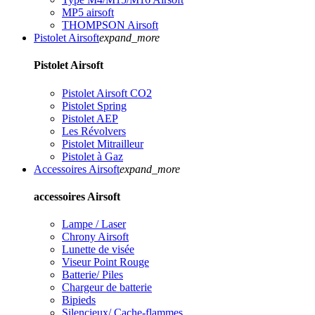
MP5 airsoft
THOMPSON Airsoft
Pistolet Airsoft
expand_more
Pistolet Airsoft
Pistolet Airsoft CO2
Pistolet Spring
Pistolet AEP
Les Révolvers
Pistolet Mitrailleur
Pistolet à Gaz
Accessoires Airsoft
expand_more
accessoires Airsoft
Lampe / Laser
Chrony Airsoft
Lunette de visée
Viseur Point Rouge
Batterie/ Piles
Chargeur de batterie
Bipieds
Silencieux/ Cache-flammes