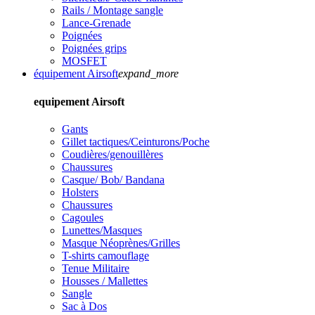
Rails / Montage sangle
Lance-Grenade
Poignées
Poignées grips
MOSFET
équipement Airsoft
expand_more
equipement Airsoft
Gants
Gillet tactiques/Ceinturons/Poche
Coudières/genouillères
Chaussures
Casque/ Bob/ Bandana
Holsters
Chaussures
Cagoules
Lunettes/Masques
Masque Néoprènes/Grilles
T-shirts camouflage
Tenue Militaire
Housses / Mallettes
Sangle
Sac à Dos