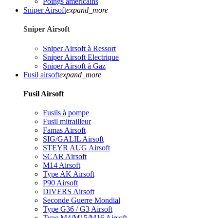
Poings américains
Sniper Airsoft
expand_more
Sniper Airsoft
Sniper Airsoft à Ressort
Sniper Airsoft Electrique
Sniper Airsoft à Gaz
Fusil airsoft
expand_more
Fusil Airsoft
Fusils à pompe
Fusil mitrailleur
Famas Airsoft
SIG/GALIL Airsoft
STEYR AUG Airsoft
SCAR Airsoft
M14 Airsoft
Type AK Airsoft
P90 Airsoft
DIVERS Airsoft
Seconde Guerre Mondial
Type G36 / G3 Airsoft
Type M4/M15/M16 Airsoft