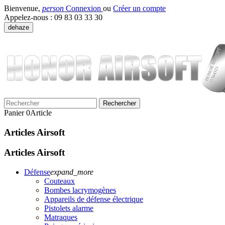
Bienvenue,
person
Connexion
ou
Créer un compte
Appelez-nous :
09 83 03 33 30
dehaze
Rechercher
Panier
0
Article
Articles Airsoft
Articles Airsoft
Défense
expand_more
Couteaux
Bombes lacrymogènes
Appareils de défense électrique
Pistolets alarme
Matraques