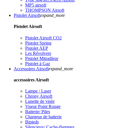
MP5 airsoft
THOMPSON Airsoft
Pistolet Airsoft
expand_more
Pistolet Airsoft
Pistolet Airsoft CO2
Pistolet Spring
Pistolet AEP
Les Révolvers
Pistolet Mitrailleur
Pistolet à Gaz
Accessoires Airsoft
expand_more
accessoires Airsoft
Lampe / Laser
Chrony Airsoft
Lunette de visée
Viseur Point Rouge
Batterie/ Piles
Chargeur de batterie
Bipieds
Silencieux/ Cache-flammes