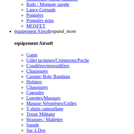
Rails / Montage sangle
Lance-Grenade
Poignées
Poignées grips
MOSFET
équipement Airsoft
expand_more
equipement Airsoft
Gants
Gillet tactiques/Ceinturons/Poche
Coudières/genouillères
Chaussures
Casque/ Bob/ Bandana
Holsters
Chaussures
Cagoules
Lunettes/Masques
Masque Néoprènes/Grilles
T-shirts camouflage
Tenue Militaire
Housses / Mallettes
Sangle
Sac à Dos