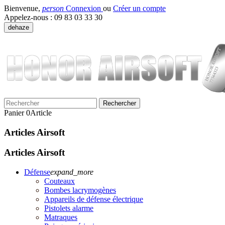
Bienvenue,
person
Connexion
ou
Créer un compte
Appelez-nous :
09 83 03 33 30
dehaze
Rechercher
Panier
0
Article
Articles Airsoft
Articles Airsoft
Défense
expand_more
Couteaux
Bombes lacrymogènes
Appareils de défense électrique
Pistolets alarme
Matraques