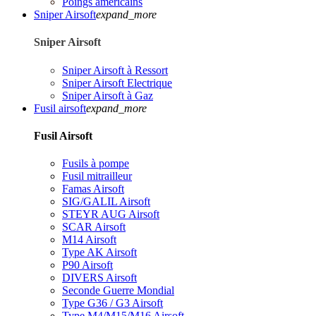
Poings américains
Sniper Airsoft
expand_more
Sniper Airsoft
Sniper Airsoft à Ressort
Sniper Airsoft Electrique
Sniper Airsoft à Gaz
Fusil airsoft
expand_more
Fusil Airsoft
Fusils à pompe
Fusil mitrailleur
Famas Airsoft
SIG/GALIL Airsoft
STEYR AUG Airsoft
SCAR Airsoft
M14 Airsoft
Type AK Airsoft
P90 Airsoft
DIVERS Airsoft
Seconde Guerre Mondial
Type G36 / G3 Airsoft
Type M4/M15/M16 Airsoft