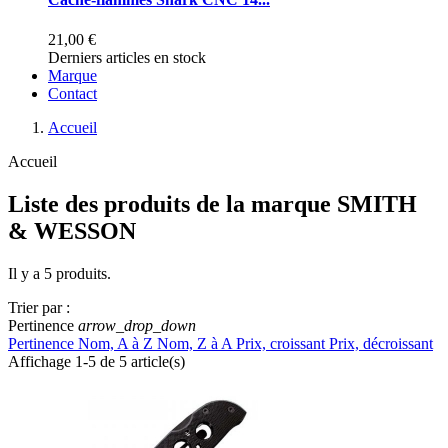
21,00 €
Derniers articles en stock
Marque
Contact
Accueil
Accueil
Liste des produits de la marque SMITH
& WESSON
Il y a 5 produits.
Trier par :
Pertinence
arrow_drop_down
Pertinence
Nom, A à Z
Nom, Z à A
Prix, croissant
Prix, décroissant
Affichage 1-5 de 5 article(s)