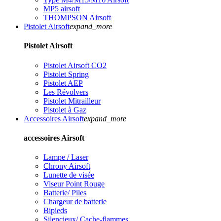
MP5 airsoft
THOMPSON Airsoft
Pistolet Airsoft
expand_more
Pistolet Airsoft
Pistolet Airsoft CO2
Pistolet Spring
Pistolet AEP
Les Révolvers
Pistolet Mitrailleur
Pistolet à Gaz
Accessoires Airsoft
expand_more
accessoires Airsoft
Lampe / Laser
Chrony Airsoft
Lunette de visée
Viseur Point Rouge
Batterie/ Piles
Chargeur de batterie
Bipieds
Silencieux/ Cache-flammes