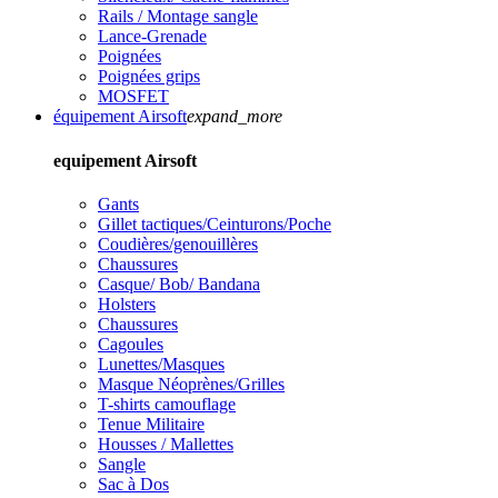
Rails / Montage sangle
Lance-Grenade
Poignées
Poignées grips
MOSFET
équipement Airsoft
expand_more
equipement Airsoft
Gants
Gillet tactiques/Ceinturons/Poche
Coudières/genouillères
Chaussures
Casque/ Bob/ Bandana
Holsters
Chaussures
Cagoules
Lunettes/Masques
Masque Néoprènes/Grilles
T-shirts camouflage
Tenue Militaire
Housses / Mallettes
Sangle
Sac à Dos