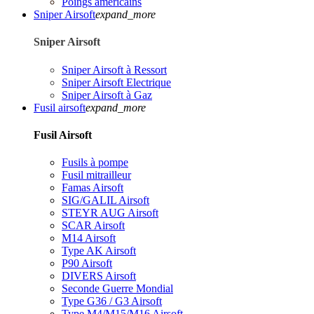
Poings américains
Sniper Airsoft
expand_more
Sniper Airsoft
Sniper Airsoft à Ressort
Sniper Airsoft Electrique
Sniper Airsoft à Gaz
Fusil airsoft
expand_more
Fusil Airsoft
Fusils à pompe
Fusil mitrailleur
Famas Airsoft
SIG/GALIL Airsoft
STEYR AUG Airsoft
SCAR Airsoft
M14 Airsoft
Type AK Airsoft
P90 Airsoft
DIVERS Airsoft
Seconde Guerre Mondial
Type G36 / G3 Airsoft
Type M4/M15/M16 Airsoft