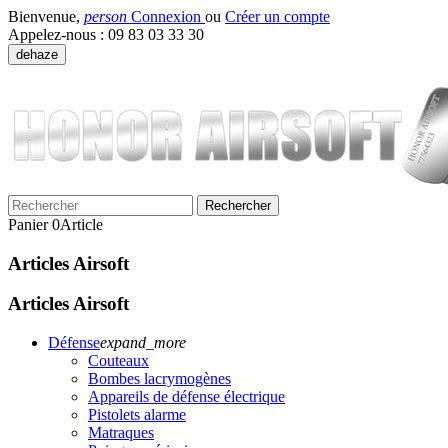
Bienvenue,
person
Connexion
ou
Créer un compte
Appelez-nous :
09 83 03 33 30
dehaze
Rechercher
Panier
0
Article
Articles Airsoft
Articles Airsoft
Défense
expand_more
Couteaux
Bombes lacrymogènes
Appareils de défense électrique
Pistolets alarme
Matraques