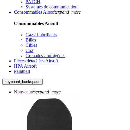
PATCH
Systemes de communication
Consommables Airsoft
expand_more
Consommables Airsoft
Gaz / Lubrifiants
Billes
Cibles
Co2
Grenades / fumigènes
Pièces détachées Airsoft
HPA Airsoft
Paintball
keyboard_backspace
Nouveautés
expand_more