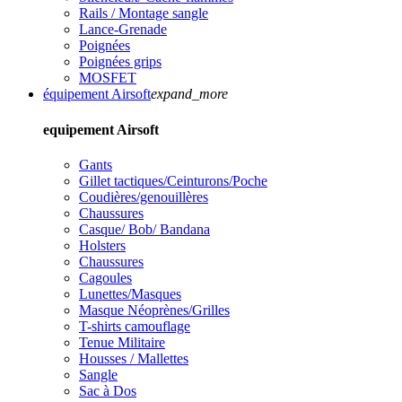
Rails / Montage sangle
Lance-Grenade
Poignées
Poignées grips
MOSFET
équipement Airsoft
expand_more
equipement Airsoft
Gants
Gillet tactiques/Ceinturons/Poche
Coudières/genouillères
Chaussures
Casque/ Bob/ Bandana
Holsters
Chaussures
Cagoules
Lunettes/Masques
Masque Néoprènes/Grilles
T-shirts camouflage
Tenue Militaire
Housses / Mallettes
Sangle
Sac à Dos