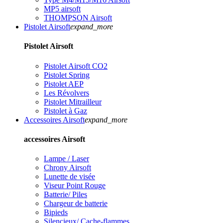
MP5 airsoft
THOMPSON Airsoft
Pistolet Airsoft
expand_more
Pistolet Airsoft
Pistolet Airsoft CO2
Pistolet Spring
Pistolet AEP
Les Révolvers
Pistolet Mitrailleur
Pistolet à Gaz
Accessoires Airsoft
expand_more
accessoires Airsoft
Lampe / Laser
Chrony Airsoft
Lunette de visée
Viseur Point Rouge
Batterie/ Piles
Chargeur de batterie
Bipieds
Silencieux/ Cache-flammes