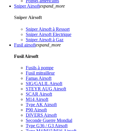
Poings américains
Sniper Airsoft
expand_more
Sniper Airsoft
Sniper Airsoft à Ressort
Sniper Airsoft Electrique
Sniper Airsoft à Gaz
Fusil airsoft
expand_more
Fusil Airsoft
Fusils à pompe
Fusil mitrailleur
Famas Airsoft
SIG/GALIL Airsoft
STEYR AUG Airsoft
SCAR Airsoft
M14 Airsoft
Type AK Airsoft
P90 Airsoft
DIVERS Airsoft
Seconde Guerre Mondial
Type G36 / G3 Airsoft
Type M4/M15/M16 Airsoft