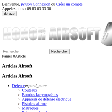
Bienvenue,
person
Connexion
ou
Créer un compte
Appelez-nous :
09 83 03 33 30
dehaze
Rechercher
Panier
0
Article
Articles Airsoft
Articles Airsoft
Défense
expand_more
Couteaux
Bombes lacrymogènes
Appareils de défense électrique
Pistolets alarme
Matraques