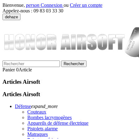
Bienvenue,
person
Connexion
ou
Créer un compte
Appelez-nous :
09 83 03 33 30
dehaze
Rechercher
Panier
0
Article
Articles Airsoft
Articles Airsoft
Défense
expand_more
Couteaux
Bombes lacrymogènes
Appareils de défense électrique
Pistolets alarme
Matraques