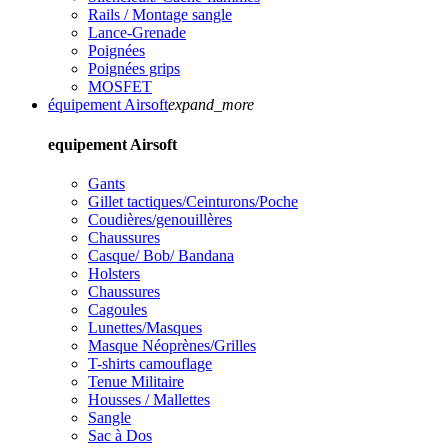
Rails / Montage sangle
Lance-Grenade
Poignées
Poignées grips
MOSFET
équipement Airsoft
expand_more
equipement Airsoft
Gants
Gillet tactiques/Ceinturons/Poche
Coudières/genouillères
Chaussures
Casque/ Bob/ Bandana
Holsters
Chaussures
Cagoules
Lunettes/Masques
Masque Néoprènes/Grilles
T-shirts camouflage
Tenue Militaire
Housses / Mallettes
Sangle
Sac à Dos