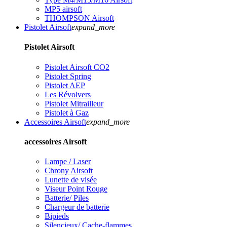
MP5 airsoft
THOMPSON Airsoft
Pistolet Airsoft
expand_more
Pistolet Airsoft
Pistolet Airsoft CO2
Pistolet Spring
Pistolet AEP
Les Révolvers
Pistolet Mitrailleur
Pistolet à Gaz
Accessoires Airsoft
expand_more
accessoires Airsoft
Lampe / Laser
Chrony Airsoft
Lunette de visée
Viseur Point Rouge
Batterie/ Piles
Chargeur de batterie
Bipieds
Silencieux/ Cache-flammes