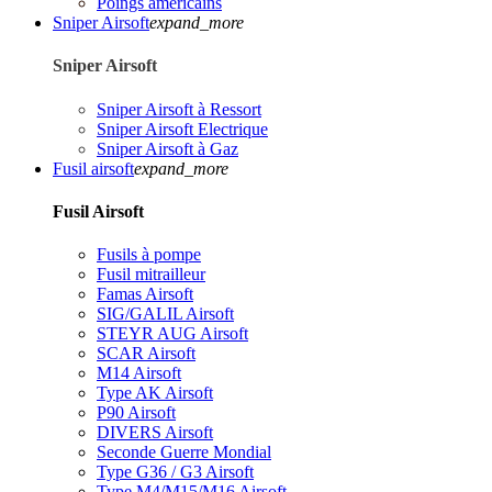
Poings américains
Sniper Airsoft
expand_more
Sniper Airsoft
Sniper Airsoft à Ressort
Sniper Airsoft Electrique
Sniper Airsoft à Gaz
Fusil airsoft
expand_more
Fusil Airsoft
Fusils à pompe
Fusil mitrailleur
Famas Airsoft
SIG/GALIL Airsoft
STEYR AUG Airsoft
SCAR Airsoft
M14 Airsoft
Type AK Airsoft
P90 Airsoft
DIVERS Airsoft
Seconde Guerre Mondial
Type G36 / G3 Airsoft
Type M4/M15/M16 Airsoft