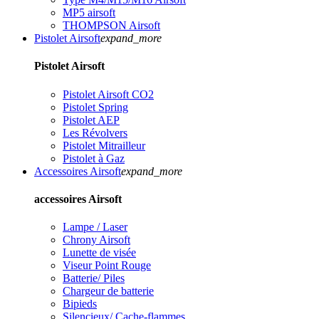
MP5 airsoft
THOMPSON Airsoft
Pistolet Airsoft
expand_more
Pistolet Airsoft
Pistolet Airsoft CO2
Pistolet Spring
Pistolet AEP
Les Révolvers
Pistolet Mitrailleur
Pistolet à Gaz
Accessoires Airsoft
expand_more
accessoires Airsoft
Lampe / Laser
Chrony Airsoft
Lunette de visée
Viseur Point Rouge
Batterie/ Piles
Chargeur de batterie
Bipieds
Silencieux/ Cache-flammes