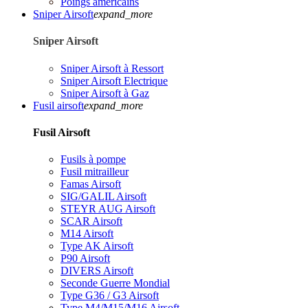
Poings américains
Sniper Airsoft
expand_more
Sniper Airsoft
Sniper Airsoft à Ressort
Sniper Airsoft Electrique
Sniper Airsoft à Gaz
Fusil airsoft
expand_more
Fusil Airsoft
Fusils à pompe
Fusil mitrailleur
Famas Airsoft
SIG/GALIL Airsoft
STEYR AUG Airsoft
SCAR Airsoft
M14 Airsoft
Type AK Airsoft
P90 Airsoft
DIVERS Airsoft
Seconde Guerre Mondial
Type G36 / G3 Airsoft
Type M4/M15/M16 Airsoft