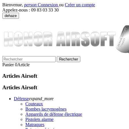
Bienvenue,
person
Connexion
ou
Créer un compte
Appelez-nous :
09 83 03 33 30
dehaze
Rechercher
Panier
0
Article
Articles Airsoft
Articles Airsoft
Défense
expand_more
Couteaux
Bombes lacrymogènes
Appareils de défense électrique
Pistolets alarme
Matraques