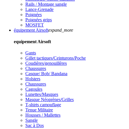
Rails / Montage sangle
Lance-Grenade
Poignées
Poignées grips
MOSFET
équipement Airsoft
expand_more
equipement Airsoft
Gants
Gillet tactiques/Ceinturons/Poche
Coudières/genouillères
Chaussures
Casque/ Bob/ Bandana
Holsters
Chaussures
Cagoules
Lunettes/Masques
Masque Néoprènes/Grilles
T-shirts camouflage
Tenue Militaire
Housses / Mallettes
Sangle
Sac à Dos