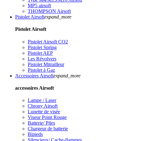
MP5 airsoft
THOMPSON Airsoft
Pistolet Airsoft
expand_more
Pistolet Airsoft
Pistolet Airsoft CO2
Pistolet Spring
Pistolet AEP
Les Révolvers
Pistolet Mitrailleur
Pistolet à Gaz
Accessoires Airsoft
expand_more
accessoires Airsoft
Lampe / Laser
Chrony Airsoft
Lunette de visée
Viseur Point Rouge
Batterie/ Piles
Chargeur de batterie
Bipieds
Silencieux/ Cache-flammes