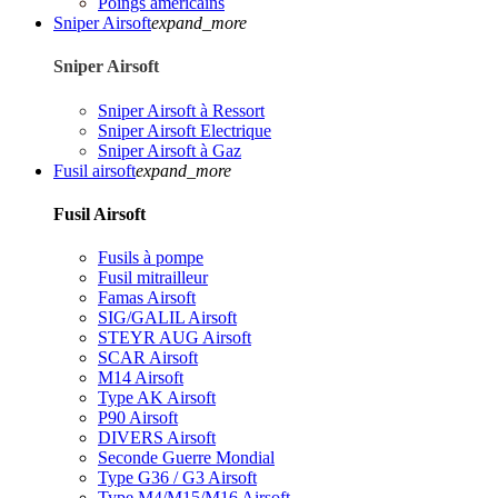
Poings américains
Sniper Airsoft
expand_more
Sniper Airsoft
Sniper Airsoft à Ressort
Sniper Airsoft Electrique
Sniper Airsoft à Gaz
Fusil airsoft
expand_more
Fusil Airsoft
Fusils à pompe
Fusil mitrailleur
Famas Airsoft
SIG/GALIL Airsoft
STEYR AUG Airsoft
SCAR Airsoft
M14 Airsoft
Type AK Airsoft
P90 Airsoft
DIVERS Airsoft
Seconde Guerre Mondial
Type G36 / G3 Airsoft
Type M4/M15/M16 Airsoft