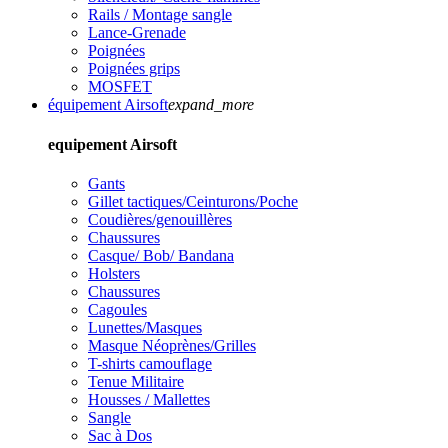
Rails / Montage sangle
Lance-Grenade
Poignées
Poignées grips
MOSFET
équipement Airsoft
expand_more
equipement Airsoft
Gants
Gillet tactiques/Ceinturons/Poche
Coudières/genouillères
Chaussures
Casque/ Bob/ Bandana
Holsters
Chaussures
Cagoules
Lunettes/Masques
Masque Néoprènes/Grilles
T-shirts camouflage
Tenue Militaire
Housses / Mallettes
Sangle
Sac à Dos