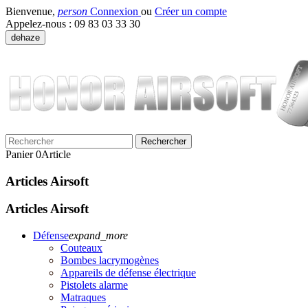
Bienvenue,
person
Connexion
ou
Créer un compte
Appelez-nous :
09 83 03 33 30
dehaze
Rechercher
Panier
0
Article
Articles Airsoft
Articles Airsoft
Défense
expand_more
Couteaux
Bombes lacrymogènes
Appareils de défense électrique
Pistolets alarme
Matraques