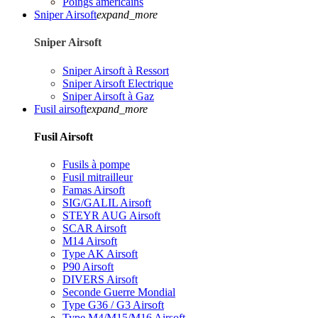
Poings américains
Sniper Airsoft
expand_more
Sniper Airsoft
Sniper Airsoft à Ressort
Sniper Airsoft Electrique
Sniper Airsoft à Gaz
Fusil airsoft
expand_more
Fusil Airsoft
Fusils à pompe
Fusil mitrailleur
Famas Airsoft
SIG/GALIL Airsoft
STEYR AUG Airsoft
SCAR Airsoft
M14 Airsoft
Type AK Airsoft
P90 Airsoft
DIVERS Airsoft
Seconde Guerre Mondial
Type G36 / G3 Airsoft
Type M4/M15/M16 Airsoft