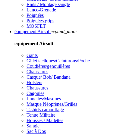
Rails / Montage sangle
Lance-Grenade
Poignées
Poignées grips
MOSFET
équipement Airsoft
expand_more
equipement Airsoft
Gants
Gillet tactiques/Ceinturons/Poche
Coudières/genouillères
Chaussures
Casque/ Bob/ Bandana
Holsters
Chaussures
Cagoules
Lunettes/Masques
Masque Néoprènes/Grilles
T-shirts camouflage
Tenue Militaire
Housses / Mallettes
Sangle
Sac à Dos