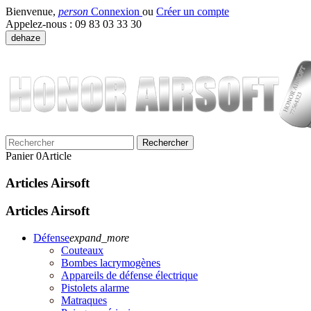
Bienvenue,
person
Connexion
ou
Créer un compte
Appelez-nous :
09 83 03 33 30
dehaze
Rechercher
Panier
0
Article
Articles Airsoft
Articles Airsoft
Défense
expand_more
Couteaux
Bombes lacrymogènes
Appareils de défense électrique
Pistolets alarme
Matraques