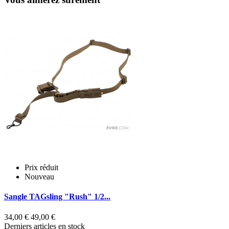
Prix réduit
S
Nouveau
2
Sangle TAGsling "Rush" 1/2...
S
34,00 €
49,00 €
Derniers articles en stock