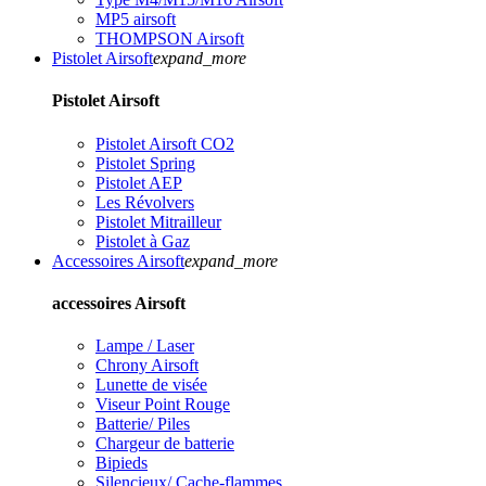
MP5 airsoft
THOMPSON Airsoft
Pistolet Airsoft
expand_more
Pistolet Airsoft
Pistolet Airsoft CO2
Pistolet Spring
Pistolet AEP
Les Révolvers
Pistolet Mitrailleur
Pistolet à Gaz
Accessoires Airsoft
expand_more
accessoires Airsoft
Lampe / Laser
Chrony Airsoft
Lunette de visée
Viseur Point Rouge
Batterie/ Piles
Chargeur de batterie
Bipieds
Silencieux/ Cache-flammes