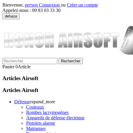
Bienvenue,
person
Connexion
ou
Créer un compte
Appelez-nous :
09 83 03 33 30
dehaze
Rechercher
Panier
0
Article
Articles Airsoft
Articles Airsoft
Défense
expand_more
Couteaux
Bombes lacrymogènes
Appareils de défense électrique
Pistolets alarme
Matraques