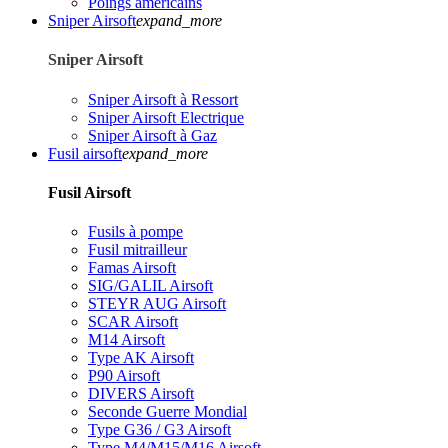
Poings américains
Sniper Airsoft
expand_more
Sniper Airsoft
Sniper Airsoft à Ressort
Sniper Airsoft Electrique
Sniper Airsoft à Gaz
Fusil airsoft
expand_more
Fusil Airsoft
Fusils à pompe
Fusil mitrailleur
Famas Airsoft
SIG/GALIL Airsoft
STEYR AUG Airsoft
SCAR Airsoft
M14 Airsoft
Type AK Airsoft
P90 Airsoft
DIVERS Airsoft
Seconde Guerre Mondial
Type G36 / G3 Airsoft
Type M4/M15/M16 Airsoft