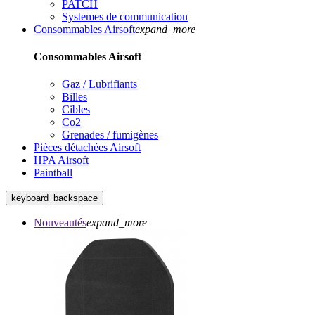
PATCH
Systemes de communication
Consommables Airsoft
expand_more
Consommables Airsoft
Gaz / Lubrifiants
Billes
Cibles
Co2
Grenades / fumigènes
Pièces détachées Airsoft
HPA Airsoft
Paintball
keyboard_backspace
Nouveautés
expand_more