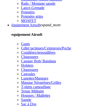
Rails / Montage sangle
Lance-Grenade
Poignées
Poignées grips
MOSFET
équipement Airsoft
expand_more
equipement Airsoft
Gants
Gillet tactiques/Ceinturons/Poche
Coudières/genouillères
Chaussures
Casque/ Bob/ Bandana
Holsters
Chaussures
Cagoules
Lunettes/Masques
Masque Néoprènes/Grilles
T-shirts camouflage
Tenue Militaire
Housses / Mallettes
Sangle
Sac à Dos