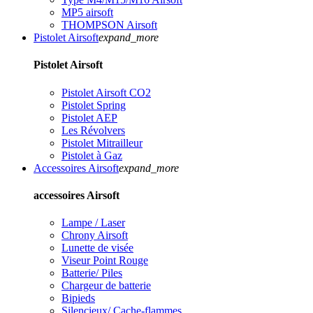
MP5 airsoft
THOMPSON Airsoft
Pistolet Airsoft
expand_more
Pistolet Airsoft
Pistolet Airsoft CO2
Pistolet Spring
Pistolet AEP
Les Révolvers
Pistolet Mitrailleur
Pistolet à Gaz
Accessoires Airsoft
expand_more
accessoires Airsoft
Lampe / Laser
Chrony Airsoft
Lunette de visée
Viseur Point Rouge
Batterie/ Piles
Chargeur de batterie
Bipieds
Silencieux/ Cache-flammes