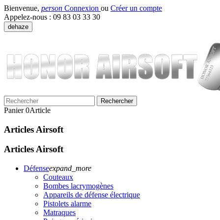
Bienvenue,
person
Connexion
ou
Créer un compte
Appelez-nous :
09 83 03 33 30
dehaze
Rechercher
Panier
0
Article
Articles Airsoft
Articles Airsoft
Défense
expand_more
Couteaux
Bombes lacrymogènes
Appareils de défense électrique
Pistolets alarme
Matraques