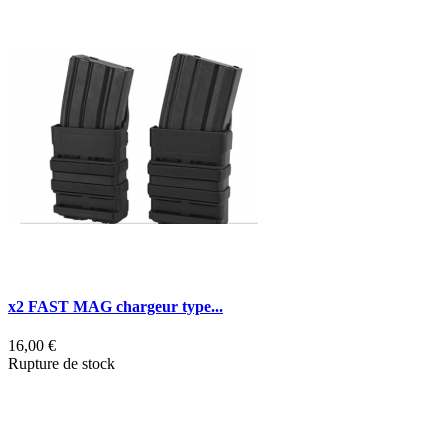
x2 FAST MAG chargeur type...
V
16,00 €
5
Rupture de stock