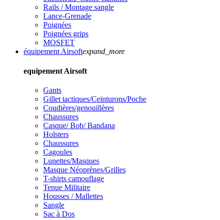
Rails / Montage sangle
Lance-Grenade
Poignées
Poignées grips
MOSFET
équipement Airsoft
expand_more
equipement Airsoft
Gants
Gillet tactiques/Ceinturons/Poche
Coudières/genouillères
Chaussures
Casque/ Bob/ Bandana
Holsters
Chaussures
Cagoules
Lunettes/Masques
Masque Néoprènes/Grilles
T-shirts camouflage
Tenue Militaire
Housses / Mallettes
Sangle
Sac à Dos