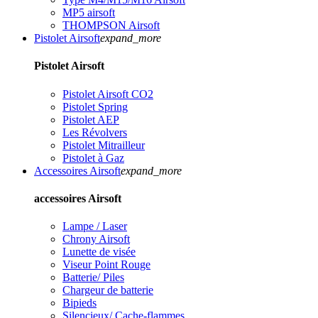
MP5 airsoft
THOMPSON Airsoft
Pistolet Airsoft
expand_more
Pistolet Airsoft
Pistolet Airsoft CO2
Pistolet Spring
Pistolet AEP
Les Révolvers
Pistolet Mitrailleur
Pistolet à Gaz
Accessoires Airsoft
expand_more
accessoires Airsoft
Lampe / Laser
Chrony Airsoft
Lunette de visée
Viseur Point Rouge
Batterie/ Piles
Chargeur de batterie
Bipieds
Silencieux/ Cache-flammes