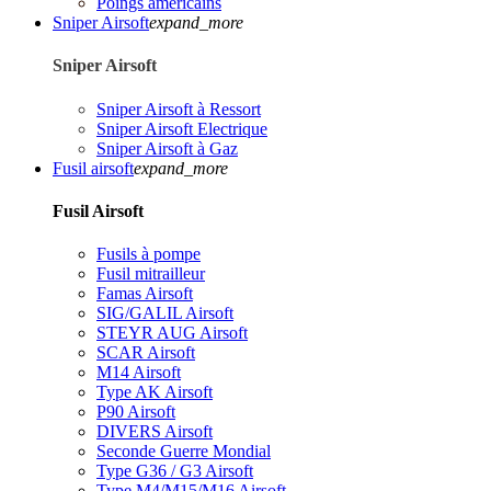
Poings américains
Sniper Airsoft
expand_more
Sniper Airsoft
Sniper Airsoft à Ressort
Sniper Airsoft Electrique
Sniper Airsoft à Gaz
Fusil airsoft
expand_more
Fusil Airsoft
Fusils à pompe
Fusil mitrailleur
Famas Airsoft
SIG/GALIL Airsoft
STEYR AUG Airsoft
SCAR Airsoft
M14 Airsoft
Type AK Airsoft
P90 Airsoft
DIVERS Airsoft
Seconde Guerre Mondial
Type G36 / G3 Airsoft
Type M4/M15/M16 Airsoft