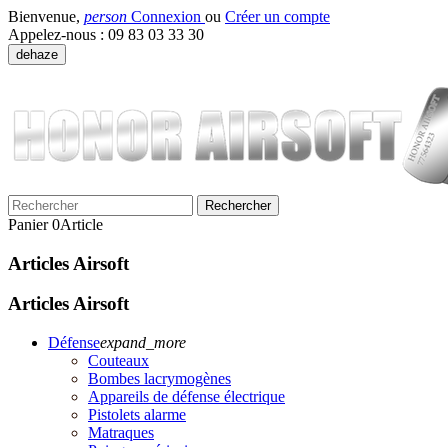
Bienvenue,
person
Connexion
ou
Créer un compte
Appelez-nous :
09 83 03 33 30
dehaze
Rechercher
Panier
0
Article
Articles Airsoft
Articles Airsoft
Défense
expand_more
Couteaux
Bombes lacrymogènes
Appareils de défense électrique
Pistolets alarme
Matraques