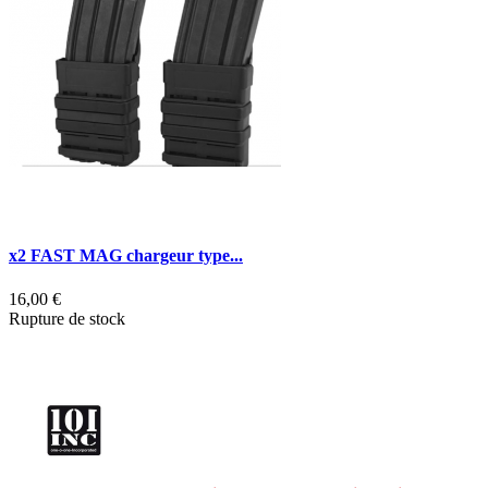
x2 FAST MAG chargeur type...
V
16,00 €
5
Rupture de stock