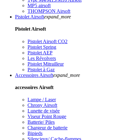
MP5 airsoft
THOMPSON Airsoft
Pistolet Airsoft
expand_more
Pistolet Airsoft
Pistolet Airsoft CO2
Pistolet Spring
Pistolet AEP
Les Révolvers
Pistolet Mitrailleur
Pistolet à Gaz
Accessoires Airsoft
expand_more
accessoires Airsoft
Lampe / Laser
Chrony Airsoft
Lunette de visée
Viseur Point Rouge
Batterie/ Piles
Chargeur de batterie
Bipieds
Silencieux/ Cache-flammes