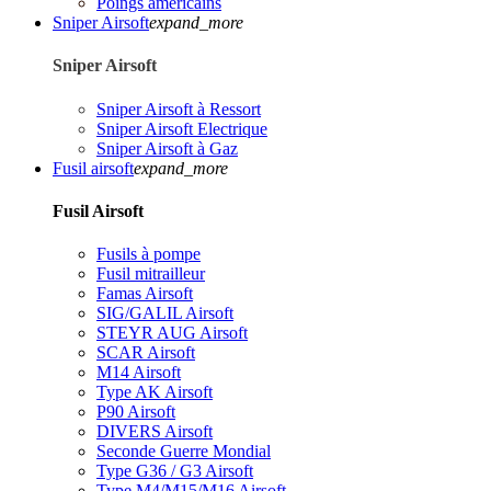
Poings américains
Sniper Airsoft
expand_more
Sniper Airsoft
Sniper Airsoft à Ressort
Sniper Airsoft Electrique
Sniper Airsoft à Gaz
Fusil airsoft
expand_more
Fusil Airsoft
Fusils à pompe
Fusil mitrailleur
Famas Airsoft
SIG/GALIL Airsoft
STEYR AUG Airsoft
SCAR Airsoft
M14 Airsoft
Type AK Airsoft
P90 Airsoft
DIVERS Airsoft
Seconde Guerre Mondial
Type G36 / G3 Airsoft
Type M4/M15/M16 Airsoft