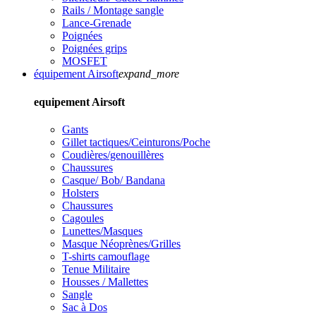
Rails / Montage sangle
Lance-Grenade
Poignées
Poignées grips
MOSFET
équipement Airsoft
expand_more
equipement Airsoft
Gants
Gillet tactiques/Ceinturons/Poche
Coudières/genouillères
Chaussures
Casque/ Bob/ Bandana
Holsters
Chaussures
Cagoules
Lunettes/Masques
Masque Néoprènes/Grilles
T-shirts camouflage
Tenue Militaire
Housses / Mallettes
Sangle
Sac à Dos