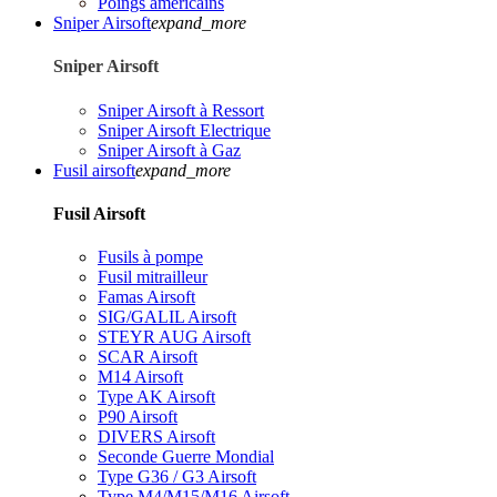
Poings américains
Sniper Airsoft
expand_more
Sniper Airsoft
Sniper Airsoft à Ressort
Sniper Airsoft Electrique
Sniper Airsoft à Gaz
Fusil airsoft
expand_more
Fusil Airsoft
Fusils à pompe
Fusil mitrailleur
Famas Airsoft
SIG/GALIL Airsoft
STEYR AUG Airsoft
SCAR Airsoft
M14 Airsoft
Type AK Airsoft
P90 Airsoft
DIVERS Airsoft
Seconde Guerre Mondial
Type G36 / G3 Airsoft
Type M4/M15/M16 Airsoft