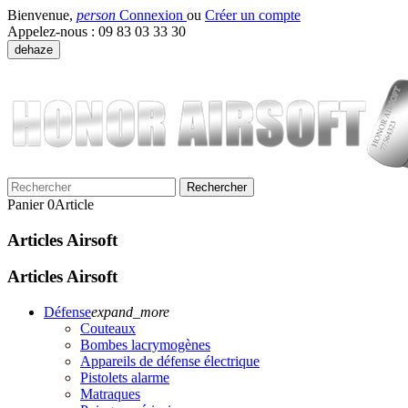
Bienvenue,
person
Connexion
ou
Créer un compte
Appelez-nous :
09 83 03 33 30
dehaze
Rechercher
Panier
0
Article
Articles Airsoft
Articles Airsoft
Défense
expand_more
Couteaux
Bombes lacrymogènes
Appareils de défense électrique
Pistolets alarme
Matraques