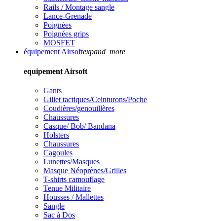
Rails / Montage sangle
Lance-Grenade
Poignées
Poignées grips
MOSFET
équipement Airsoft
expand_more
equipement Airsoft
Gants
Gillet tactiques/Ceinturons/Poche
Coudières/genouillères
Chaussures
Casque/ Bob/ Bandana
Holsters
Chaussures
Cagoules
Lunettes/Masques
Masque Néoprènes/Grilles
T-shirts camouflage
Tenue Militaire
Housses / Mallettes
Sangle
Sac à Dos