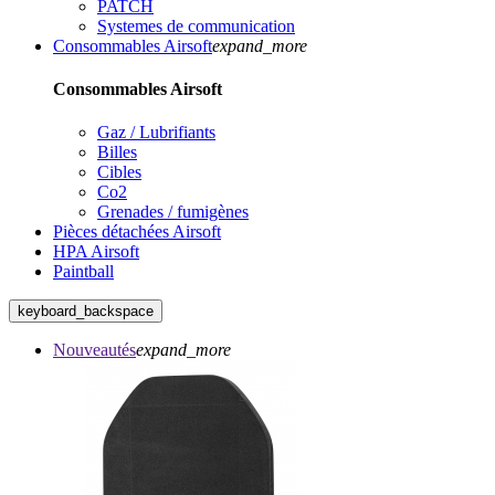
PATCH
Systemes de communication
Consommables Airsoft
expand_more
Consommables Airsoft
Gaz / Lubrifiants
Billes
Cibles
Co2
Grenades / fumigènes
Pièces détachées Airsoft
HPA Airsoft
Paintball
keyboard_backspace
Nouveautés
expand_more