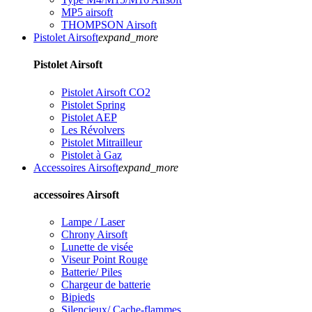
MP5 airsoft
THOMPSON Airsoft
Pistolet Airsoft
expand_more
Pistolet Airsoft
Pistolet Airsoft CO2
Pistolet Spring
Pistolet AEP
Les Révolvers
Pistolet Mitrailleur
Pistolet à Gaz
Accessoires Airsoft
expand_more
accessoires Airsoft
Lampe / Laser
Chrony Airsoft
Lunette de visée
Viseur Point Rouge
Batterie/ Piles
Chargeur de batterie
Bipieds
Silencieux/ Cache-flammes