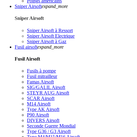
Poings américains
Sniper Airsoft
expand_more
Sniper Airsoft
Sniper Airsoft à Ressort
Sniper Airsoft Electrique
Sniper Airsoft à Gaz
Fusil airsoft
expand_more
Fusil Airsoft
Fusils à pompe
Fusil mitrailleur
Famas Airsoft
SIG/GALIL Airsoft
STEYR AUG Airsoft
SCAR Airsoft
M14 Airsoft
Type AK Airsoft
P90 Airsoft
DIVERS Airsoft
Seconde Guerre Mondial
Type G36 / G3 Airsoft
Type M4/M15/M16 Airsoft