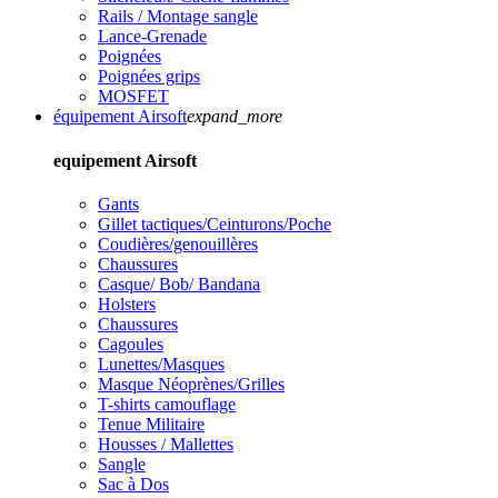
Rails / Montage sangle
Lance-Grenade
Poignées
Poignées grips
MOSFET
équipement Airsoft
expand_more
equipement Airsoft
Gants
Gillet tactiques/Ceinturons/Poche
Coudières/genouillères
Chaussures
Casque/ Bob/ Bandana
Holsters
Chaussures
Cagoules
Lunettes/Masques
Masque Néoprènes/Grilles
T-shirts camouflage
Tenue Militaire
Housses / Mallettes
Sangle
Sac à Dos