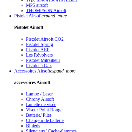
MP5 airsoft
THOMPSON Airsoft
Pistolet Airsoft
expand_more
Pistolet Airsoft
Pistolet Airsoft CO2
Pistolet Spring
Pistolet AEP
Les Révolvers
Pistolet Mitrailleur
Pistolet à Gaz
Accessoires Airsoft
expand_more
accessoires Airsoft
Lampe / Laser
Chrony Airsoft
Lunette de visée
Viseur Point Rouge
Batterie/ Piles
Chargeur de batterie
Bipieds
Silencieux/ Cache-flammes