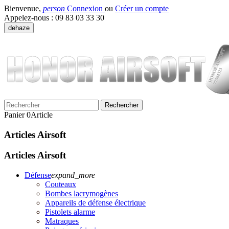
Bienvenue,
person
Connexion
ou
Créer un compte
Appelez-nous :
09 83 03 33 30
dehaze
Rechercher
Panier
0
Article
Articles Airsoft
Articles Airsoft
Défense
expand_more
Couteaux
Bombes lacrymogènes
Appareils de défense électrique
Pistolets alarme
Matraques