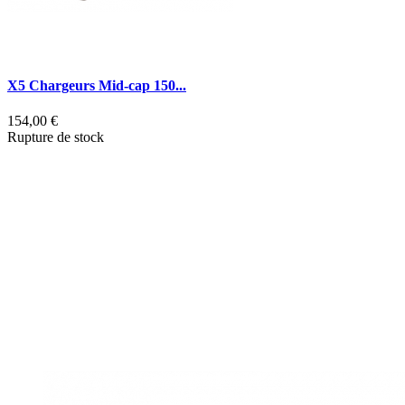
X5 Chargeurs Mid-cap 150...
P
154,00 €
Rupture de stock
7
P