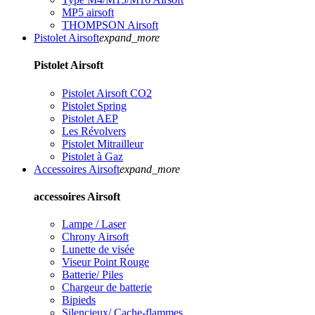
MP5 airsoft
THOMPSON Airsoft
Pistolet Airsoft
expand_more
Pistolet Airsoft
Pistolet Airsoft CO2
Pistolet Spring
Pistolet AEP
Les Révolvers
Pistolet Mitrailleur
Pistolet à Gaz
Accessoires Airsoft
expand_more
accessoires Airsoft
Lampe / Laser
Chrony Airsoft
Lunette de visée
Viseur Point Rouge
Batterie/ Piles
Chargeur de batterie
Bipieds
Silencieux/ Cache-flammes