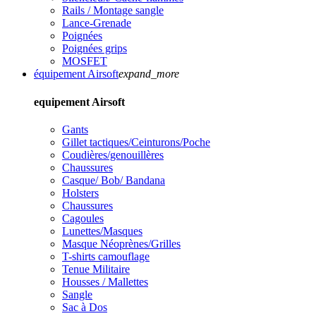
Rails / Montage sangle
Lance-Grenade
Poignées
Poignées grips
MOSFET
équipement Airsoft
expand_more
equipement Airsoft
Gants
Gillet tactiques/Ceinturons/Poche
Coudières/genouillères
Chaussures
Casque/ Bob/ Bandana
Holsters
Chaussures
Cagoules
Lunettes/Masques
Masque Néoprènes/Grilles
T-shirts camouflage
Tenue Militaire
Housses / Mallettes
Sangle
Sac à Dos