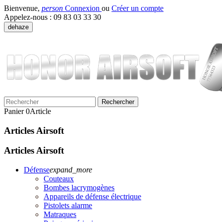
Bienvenue,
person
Connexion
ou
Créer un compte
Appelez-nous :
09 83 03 33 30
dehaze
Rechercher
Panier
0
Article
Articles Airsoft
Articles Airsoft
Défense
expand_more
Couteaux
Bombes lacrymogènes
Appareils de défense électrique
Pistolets alarme
Matraques