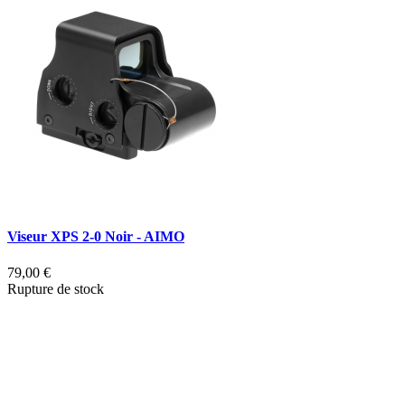
Viseur XPS 2-0 Noir - AIMO
V
79,00 €
Rupture de stock
5
D