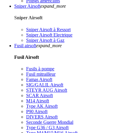
Poings américains
Sniper Airsoft
expand_more
Sniper Airsoft
Sniper Airsoft à Ressort
Sniper Airsoft Electrique
Sniper Airsoft à Gaz
Fusil airsoft
expand_more
Fusil Airsoft
Fusils à pompe
Fusil mitrailleur
Famas Airsoft
SIG/GALIL Airsoft
STEYR AUG Airsoft
SCAR Airsoft
M14 Airsoft
Type AK Airsoft
P90 Airsoft
DIVERS Airsoft
Seconde Guerre Mondial
Type G36 / G3 Airsoft
Type M4/M15/M16 Airsoft