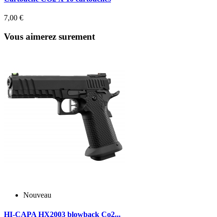
7,00 €
Vous aimerez surement
Nouveau
HI-CAPA HX2003 blowback Co2...
H