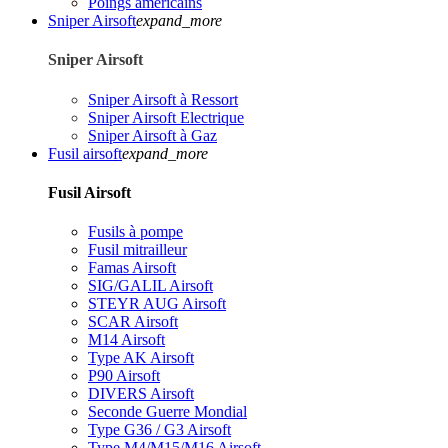
Poings américains
Sniper Airsoft
expand_more
Sniper Airsoft
Sniper Airsoft à Ressort
Sniper Airsoft Electrique
Sniper Airsoft à Gaz
Fusil airsoft
expand_more
Fusil Airsoft
Fusils à pompe
Fusil mitrailleur
Famas Airsoft
SIG/GALIL Airsoft
STEYR AUG Airsoft
SCAR Airsoft
M14 Airsoft
Type AK Airsoft
P90 Airsoft
DIVERS Airsoft
Seconde Guerre Mondial
Type G36 / G3 Airsoft
Type M4/M15/M16 Airsoft