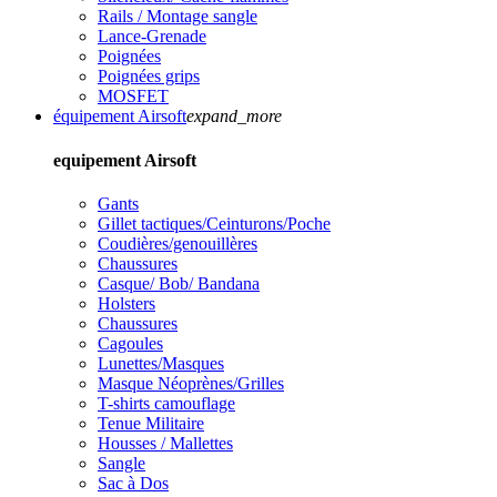
Rails / Montage sangle
Lance-Grenade
Poignées
Poignées grips
MOSFET
équipement Airsoft
expand_more
equipement Airsoft
Gants
Gillet tactiques/Ceinturons/Poche
Coudières/genouillères
Chaussures
Casque/ Bob/ Bandana
Holsters
Chaussures
Cagoules
Lunettes/Masques
Masque Néoprènes/Grilles
T-shirts camouflage
Tenue Militaire
Housses / Mallettes
Sangle
Sac à Dos