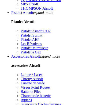
MP5 airsoft
THOMPSON Airsoft
Pistolet Airsoft
expand_more
Pistolet Airsoft
Pistolet Airsoft CO2
Pistolet Spring
Pistolet AEP
Les Révolvers
Pistolet Mitrailleur
Pistolet à Gaz
Accessoires Airsoft
expand_more
accessoires Airsoft
Lampe / Laser
Chrony Airsoft
Lunette de visée
Viseur Point Rouge
Batterie/ Piles
Chargeur de batterie
Bipieds
Silencieux/ Cache-flammes