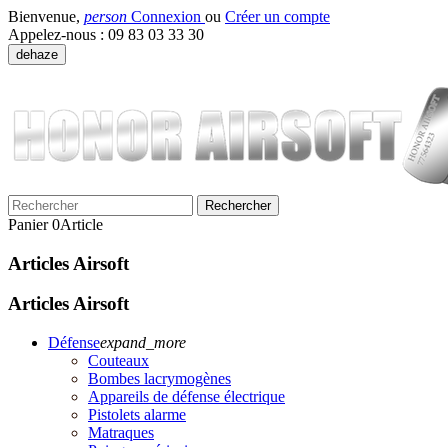
Bienvenue,
person
Connexion
ou
Créer un compte
Appelez-nous :
09 83 03 33 30
dehaze
Rechercher
Panier
0
Article
Articles Airsoft
Articles Airsoft
Défense
expand_more
Couteaux
Bombes lacrymogènes
Appareils de défense électrique
Pistolets alarme
Matraques