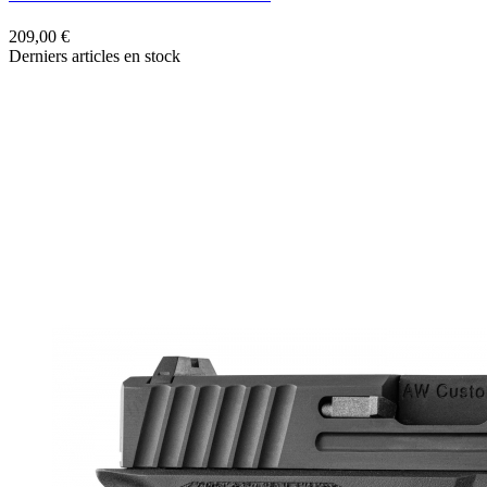
209,00 €
1
Derniers articles en stock
c
D