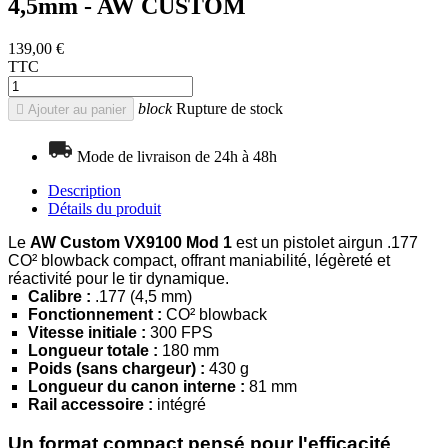
4,5mm - AW CUSTOM
139,00 €
TTC
block
Rupture de stock

Ajouter au panier
Mode de livraison de 24h à 48h
Description
Détails du produit
Le
AW Custom VX9100 Mod 1
est un pistolet airgun .177
CO² blowback compact, offrant maniabilité, légèreté et
réactivité pour le tir dynamique.
Calibre :
.177 (4,5 mm)
Fonctionnement :
CO² blowback
Vitesse initiale :
300 FPS
Longueur totale :
180 mm
Poids (sans chargeur) :
430 g
Longueur du canon interne :
81 mm
Rail accessoire :
intégré
Un format compact pensé pour l'efficacité