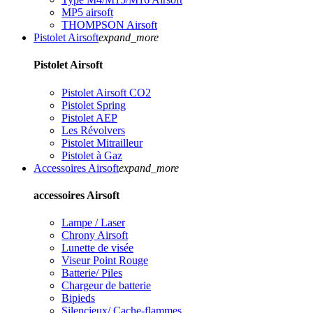
MP5 airsoft
THOMPSON Airsoft
Pistolet Airsoft
expand_more
Pistolet Airsoft
Pistolet Airsoft CO2
Pistolet Spring
Pistolet AEP
Les Révolvers
Pistolet Mitrailleur
Pistolet à Gaz
Accessoires Airsoft
expand_more
accessoires Airsoft
Lampe / Laser
Chrony Airsoft
Lunette de visée
Viseur Point Rouge
Batterie/ Piles
Chargeur de batterie
Bipieds
Silencieux/ Cache-flammes