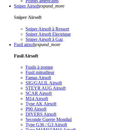
Poings américains
Sniper Airsoft
expand_more
Sniper Airsoft
Sniper Airsoft à Ressort
Sniper Airsoft Electrique
Sniper Airsoft à Gaz
Fusil airsoft
expand_more
Fusil Airsoft
Fusils à pompe
Fusil mitrailleur
Famas Airsoft
SIG/GALIL Airsoft
STEYR AUG Airsoft
SCAR Airsoft
M14 Airsoft
Type AK Airsoft
P90 Airsoft
DIVERS Airsoft
Seconde Guerre Mondial
Type G36 / G3 Airsoft
Type M4/M15/M16 Airsoft