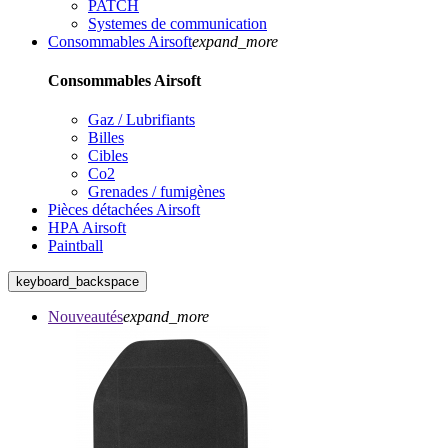
PATCH
Systemes de communication
Consommables Airsoft
expand_more
Consommables Airsoft
Gaz / Lubrifiants
Billes
Cibles
Co2
Grenades / fumigènes
Pièces détachées Airsoft
HPA Airsoft
Paintball
keyboard_backspace
Nouveautés
expand_more