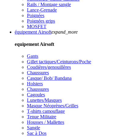
Rails / Montage sangle
Lance-Grenade
Poignées
Poignées grips
MOSFET
équipement Airsoft
expand_more
equipement Airsoft
Gants
Gillet tactiques/Ceinturons/Poche
Coudières/genouillères
Chaussures
Casque/ Bob/ Bandana
Holsters
Chaussures
Cagoules
Lunettes/Masques
Masque Néoprènes/Grilles
T-shirts camouflage
Tenue Militaire
Housses / Mallettes
Sangle
Sac à Dos