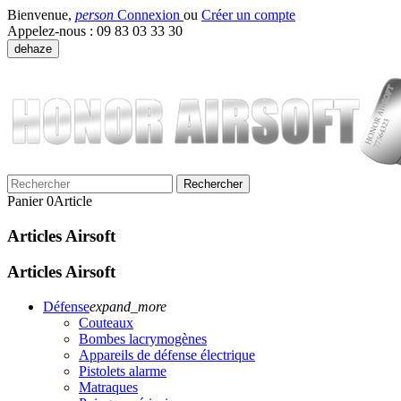
Bienvenue,
person
Connexion
ou
Créer un compte
Appelez-nous :
09 83 03 33 30
dehaze
Rechercher
Panier
0
Article
Articles Airsoft
Articles Airsoft
Défense
expand_more
Couteaux
Bombes lacrymogènes
Appareils de défense électrique
Pistolets alarme
Matraques