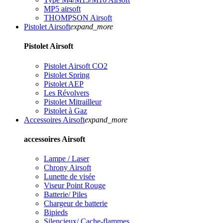
MP5 airsoft
THOMPSON Airsoft
Pistolet Airsoft
expand_more
Pistolet Airsoft
Pistolet Airsoft CO2
Pistolet Spring
Pistolet AEP
Les Révolvers
Pistolet Mitrailleur
Pistolet à Gaz
Accessoires Airsoft
expand_more
accessoires Airsoft
Lampe / Laser
Chrony Airsoft
Lunette de visée
Viseur Point Rouge
Batterie/ Piles
Chargeur de batterie
Bipieds
Silencieux/ Cache-flammes