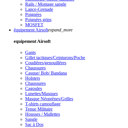
Rails / Montage sangle
Lance-Grenade
Poignées
Poignées grips
MOSFET
équipement Airsoft
expand_more
equipement Airsoft
Gants
Gillet tactiques/Ceinturons/Poche
Coudières/genouillères
Chaussures
Casque/ Bob/ Bandana
Holsters
Chaussures
Cagoules
Lunettes/Masques
Masque Néoprènes/Grilles
T-shirts camouflage
Tenue Militaire
Housses / Mallettes
Sangle
Sac à Dos