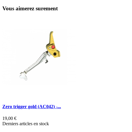
Vous aimerez surement
X
7
R
Zero trigger gold (AC042) -...
19,00 €
Derniers articles en stock