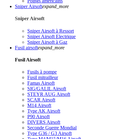
Poings américains
Sniper Airsoft
expand_more
Sniper Airsoft
Sniper Airsoft à Ressort
Sniper Airsoft Electrique
Sniper Airsoft à Gaz
Fusil airsoft
expand_more
Fusil Airsoft
Fusils à pompe
Fusil mitrailleur
Famas Airsoft
SIG/GALIL Airsoft
STEYR AUG Airsoft
SCAR Airsoft
M14 Airsoft
Type AK Airsoft
P90 Airsoft
DIVERS Airsoft
Seconde Guerre Mondial
Type G36 / G3 Airsoft
Type M4/M15/M16 Airsoft