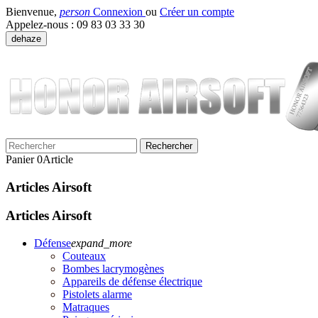
Bienvenue,
person
Connexion
ou
Créer un compte
Appelez-nous :
09 83 03 33 30
dehaze
Rechercher
Panier
0
Article
Articles Airsoft
Articles Airsoft
Défense
expand_more
Couteaux
Bombes lacrymogènes
Appareils de défense électrique
Pistolets alarme
Matraques