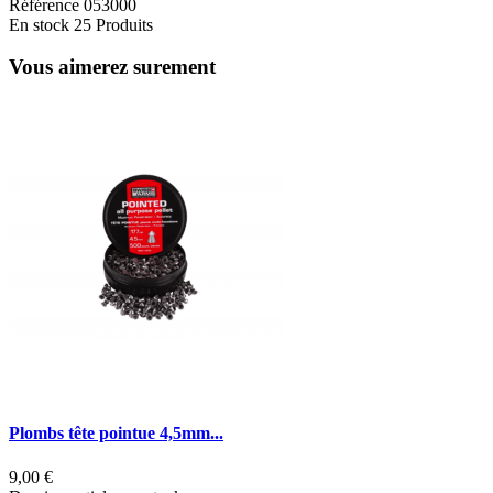
Référence
053000
En stock
25 Produits
Vous aimerez surement
Plombs tête pointue 4,5mm...
P
9,00 €
8