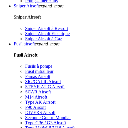
Poings américains
Sniper Airsoft
expand_more
Sniper Airsoft
Sniper Airsoft à Ressort
Sniper Airsoft Electrique
Sniper Airsoft à Gaz
Fusil airsoft
expand_more
Fusil Airsoft
Fusils à pompe
Fusil mitrailleur
Famas Airsoft
SIG/GALIL Airsoft
STEYR AUG Airsoft
SCAR Airsoft
M14 Airsoft
Type AK Airsoft
P90 Airsoft
DIVERS Airsoft
Seconde Guerre Mondial
Type G36 / G3 Airsoft
Type M4/M15/M16 Airsoft