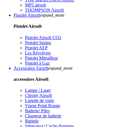
MP5 airsoft
THOMPSON Airsoft
Pistolet Airsoft
expand_more
Pistolet Airsoft
Pistolet Airsoft CO2
Pistolet Spring
Pistolet AEP
Les Révolvers
Pistolet Mitrailleur
Pistolet à Gaz
Accessoires Airsoft
expand_more
accessoires Airsoft
Lampe / Laser
Chrony Airsoft
Lunette de visée
Viseur Point Rouge
Batterie/ Piles
Chargeur de batterie
Bipieds
Silencieux/ Cache-flammes