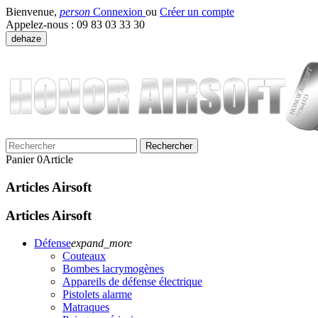
Bienvenue,
person
Connexion
ou
Créer un compte
Appelez-nous :
09 83 03 33 30
dehaze
Rechercher
Panier
0
Article
Articles Airsoft
Articles Airsoft
Défense
expand_more
Couteaux
Bombes lacrymogènes
Appareils de défense électrique
Pistolets alarme
Matraques