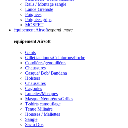
Rails / Montage sangle
Lance-Grenade
Poignées
Poignées grips
MOSFET
équipement Airsoft
expand_more
equipement Airsoft
Gants
Gillet tactiques/Ceinturons/Poche
Coudières/genouillères
Chaussures
Casque/ Bob/ Bandana
Holsters
Chaussures
Cagoules
Lunettes/Masques
Masque Néoprènes/Grilles
T-shirts camouflage
Tenue Militaire
Housses / Mallettes
Sangle
Sac à Dos