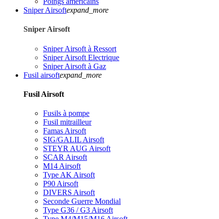
Poings américains
Sniper Airsoft
expand_more
Sniper Airsoft
Sniper Airsoft à Ressort
Sniper Airsoft Electrique
Sniper Airsoft à Gaz
Fusil airsoft
expand_more
Fusil Airsoft
Fusils à pompe
Fusil mitrailleur
Famas Airsoft
SIG/GALIL Airsoft
STEYR AUG Airsoft
SCAR Airsoft
M14 Airsoft
Type AK Airsoft
P90 Airsoft
DIVERS Airsoft
Seconde Guerre Mondial
Type G36 / G3 Airsoft
Type M4/M15/M16 Airsoft