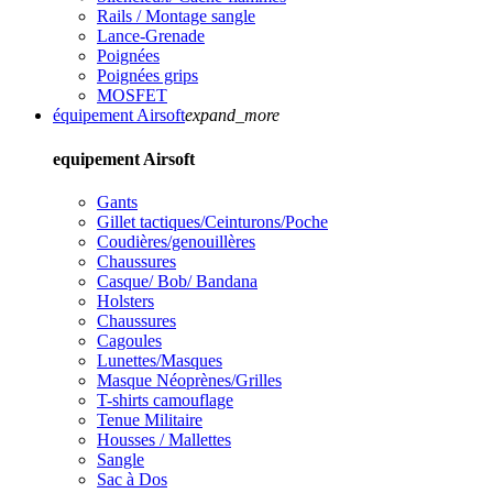
Rails / Montage sangle
Lance-Grenade
Poignées
Poignées grips
MOSFET
équipement Airsoft
expand_more
equipement Airsoft
Gants
Gillet tactiques/Ceinturons/Poche
Coudières/genouillères
Chaussures
Casque/ Bob/ Bandana
Holsters
Chaussures
Cagoules
Lunettes/Masques
Masque Néoprènes/Grilles
T-shirts camouflage
Tenue Militaire
Housses / Mallettes
Sangle
Sac à Dos