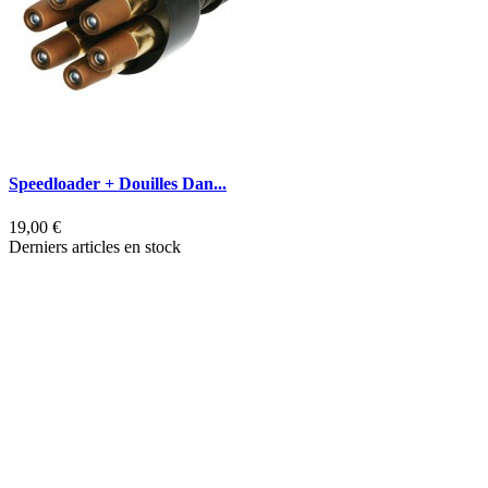
Speedloader + Douilles Dan...
P
19,00 €
8
Derniers articles en stock
L