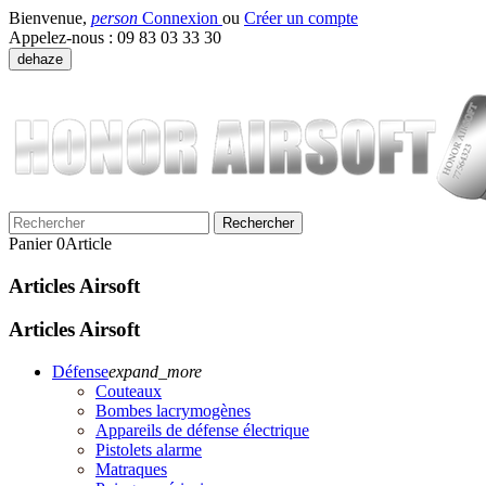
Bienvenue,
person
Connexion
ou
Créer un compte
Appelez-nous :
09 83 03 33 30
dehaze
Rechercher
Panier
0
Article
Articles Airsoft
Articles Airsoft
Défense
expand_more
Couteaux
Bombes lacrymogènes
Appareils de défense électrique
Pistolets alarme
Matraques