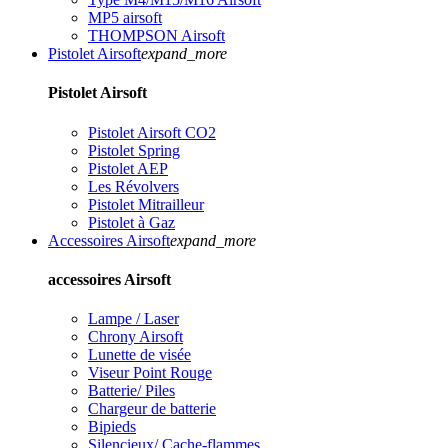
MP5 airsoft
THOMPSON Airsoft
Pistolet Airsoft
expand_more
Pistolet Airsoft
Pistolet Airsoft CO2
Pistolet Spring
Pistolet AEP
Les Révolvers
Pistolet Mitrailleur
Pistolet à Gaz
Accessoires Airsoft
expand_more
accessoires Airsoft
Lampe / Laser
Chrony Airsoft
Lunette de visée
Viseur Point Rouge
Batterie/ Piles
Chargeur de batterie
Bipieds
Silencieux/ Cache-flammes