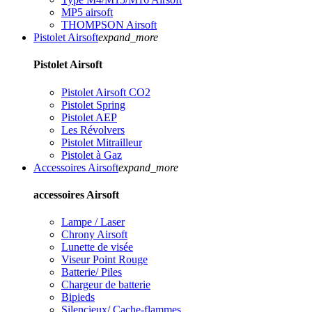
MP5 airsoft
THOMPSON Airsoft
Pistolet Airsoft
expand_more
Pistolet Airsoft
Pistolet Airsoft CO2
Pistolet Spring
Pistolet AEP
Les Révolvers
Pistolet Mitrailleur
Pistolet à Gaz
Accessoires Airsoft
expand_more
accessoires Airsoft
Lampe / Laser
Chrony Airsoft
Lunette de visée
Viseur Point Rouge
Batterie/ Piles
Chargeur de batterie
Bipieds
Silencieux/ Cache-flammes