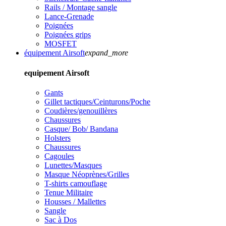
Rails / Montage sangle
Lance-Grenade
Poignées
Poignées grips
MOSFET
équipement Airsoft
expand_more
equipement Airsoft
Gants
Gillet tactiques/Ceinturons/Poche
Coudières/genouillères
Chaussures
Casque/ Bob/ Bandana
Holsters
Chaussures
Cagoules
Lunettes/Masques
Masque Néoprènes/Grilles
T-shirts camouflage
Tenue Militaire
Housses / Mallettes
Sangle
Sac à Dos