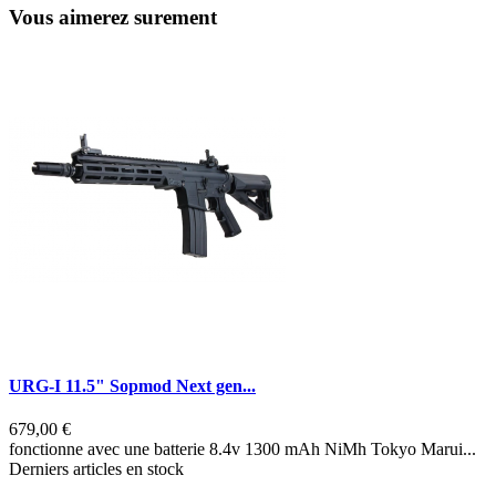
Vous aimerez surement
URG-I 11.5" Sopmod Next gen...
679,00 €
6
fonctionne avec une batterie 8.4v 1300 mAh NiMh Tokyo Marui...
f
Derniers articles en stock
D