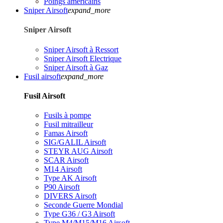
Poings américains
Sniper Airsoft
expand_more
Sniper Airsoft
Sniper Airsoft à Ressort
Sniper Airsoft Electrique
Sniper Airsoft à Gaz
Fusil airsoft
expand_more
Fusil Airsoft
Fusils à pompe
Fusil mitrailleur
Famas Airsoft
SIG/GALIL Airsoft
STEYR AUG Airsoft
SCAR Airsoft
M14 Airsoft
Type AK Airsoft
P90 Airsoft
DIVERS Airsoft
Seconde Guerre Mondial
Type G36 / G3 Airsoft
Type M4/M15/M16 Airsoft