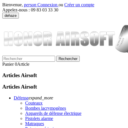
Bienvenue,
person
Connexion
ou
Créer un compte
Appelez-nous :
09 83 03 33 30
dehaze
Rechercher
Panier
0
Article
Articles Airsoft
Articles Airsoft
Défense
expand_more
Couteaux
Bombes lacrymogènes
Appareils de défense électrique
Pistolets alarme
Matraques