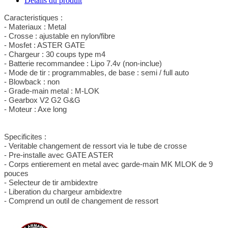
Détails du produit
Caracteristiques :
- Materiaux : Metal
- Crosse : ajustable en nylon/fibre
- Mosfet : ASTER GATE
- Chargeur : 30 coups type m4
- Batterie recommandee : Lipo 7.4v (non-inclue)
- Mode de tir : programmables, de base : semi / full auto
- Blowback : non
- Grade-main metal : M-LOK
- Gearbox V2 G2 G&G
- Moteur : Axe long
Specificites :
- Veritable changement de ressort via le tube de crosse
- Pre-installe avec GATE ASTER
- Corps entierement en metal avec garde-main MK MLOK de 9
pouces
- Selecteur de tir ambidextre
- Liberation du chargeur ambidextre
- Comprend un outil de changement de ressort