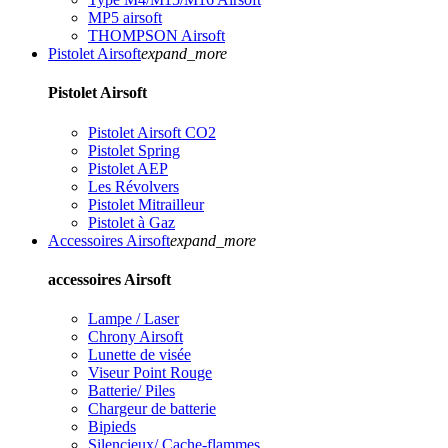
MP5 airsoft
THOMPSON Airsoft
Pistolet Airsoft
expand_more
Pistolet Airsoft
Pistolet Airsoft CO2
Pistolet Spring
Pistolet AEP
Les Révolvers
Pistolet Mitrailleur
Pistolet à Gaz
Accessoires Airsoft
expand_more
accessoires Airsoft
Lampe / Laser
Chrony Airsoft
Lunette de visée
Viseur Point Rouge
Batterie/ Piles
Chargeur de batterie
Bipieds
Silencieux/ Cache-flammes