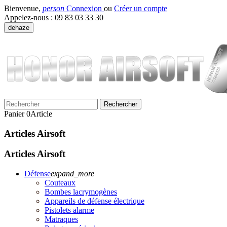
Bienvenue,
person
Connexion
ou
Créer un compte
Appelez-nous :
09 83 03 33 30
dehaze
Rechercher
Panier
0
Article
Articles Airsoft
Articles Airsoft
Défense
expand_more
Couteaux
Bombes lacrymogènes
Appareils de défense électrique
Pistolets alarme
Matraques