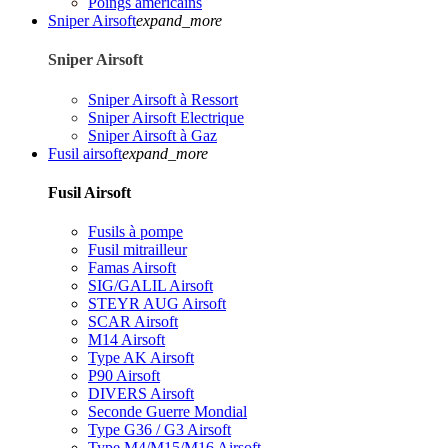
Poings américains
Sniper Airsoft
expand_more
Sniper Airsoft
Sniper Airsoft à Ressort
Sniper Airsoft Electrique
Sniper Airsoft à Gaz
Fusil airsoft
expand_more
Fusil Airsoft
Fusils à pompe
Fusil mitrailleur
Famas Airsoft
SIG/GALIL Airsoft
STEYR AUG Airsoft
SCAR Airsoft
M14 Airsoft
Type AK Airsoft
P90 Airsoft
DIVERS Airsoft
Seconde Guerre Mondial
Type G36 / G3 Airsoft
Type M4/M15/M16 Airsoft