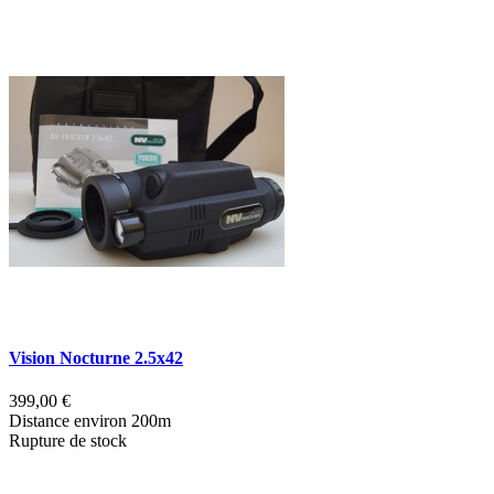
Vision Nocturne 2.5x42
V
399,00 €
4
Distance environ 200m
R
Rupture de stock