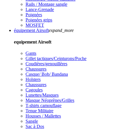
Rails / Montage sangle
Lance-Grenade
Poignées
Poignées grips
MOSFET
équipement Airsoft
expand_more
equipement Airsoft
Gants
Gillet tactiques/Ceinturons/Poche
Coudières/genouillères
Chaussures
Casque/ Bob/ Bandana
Holsters
Chaussures
Cagoules
Lunettes/Masques
Masque Néoprènes/Grilles
T-shirts camouflage
Tenue Militaire
Housses / Mallettes
Sangle
Sac à Dos