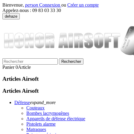
Bienvenue,
person
Connexion
ou
Créer un compte
Appelez-nous :
09 83 03 33 30
dehaze
Rechercher
Panier
0
Article
Articles Airsoft
Articles Airsoft
Défense
expand_more
Couteaux
Bombes lacrymogènes
Appareils de défense électrique
Pistolets alarme
Matraques