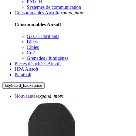
PATCH
Systemes de communication
Consommables Airsoft
expand_more
Consommables Airsoft
Gaz / Lubrifiants
Billes
Cibles
Co2
Grenades / fumigènes
Pièces détachées Airsoft
HPA Airsoft
Paintball
keyboard_backspace
Nouveautés
expand_more