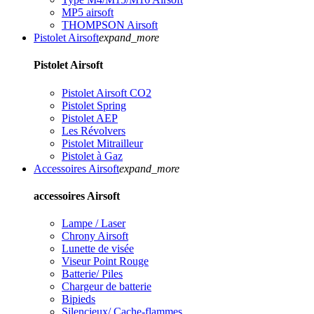
MP5 airsoft
THOMPSON Airsoft
Pistolet Airsoft
expand_more
Pistolet Airsoft
Pistolet Airsoft CO2
Pistolet Spring
Pistolet AEP
Les Révolvers
Pistolet Mitrailleur
Pistolet à Gaz
Accessoires Airsoft
expand_more
accessoires Airsoft
Lampe / Laser
Chrony Airsoft
Lunette de visée
Viseur Point Rouge
Batterie/ Piles
Chargeur de batterie
Bipieds
Silencieux/ Cache-flammes