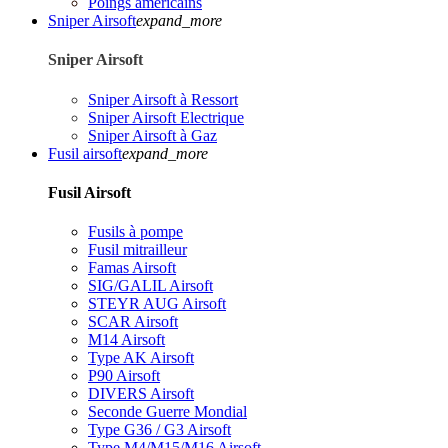
Poings américains
Sniper Airsoft
expand_more
Sniper Airsoft
Sniper Airsoft à Ressort
Sniper Airsoft Electrique
Sniper Airsoft à Gaz
Fusil airsoft
expand_more
Fusil Airsoft
Fusils à pompe
Fusil mitrailleur
Famas Airsoft
SIG/GALIL Airsoft
STEYR AUG Airsoft
SCAR Airsoft
M14 Airsoft
Type AK Airsoft
P90 Airsoft
DIVERS Airsoft
Seconde Guerre Mondial
Type G36 / G3 Airsoft
Type M4/M15/M16 Airsoft