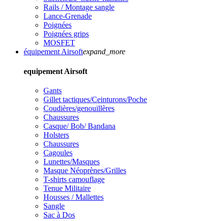
Rails / Montage sangle
Lance-Grenade
Poignées
Poignées grips
MOSFET
équipement Airsoft
expand_more
equipement Airsoft
Gants
Gillet tactiques/Ceinturons/Poche
Coudières/genouillères
Chaussures
Casque/ Bob/ Bandana
Holsters
Chaussures
Cagoules
Lunettes/Masques
Masque Néoprènes/Grilles
T-shirts camouflage
Tenue Militaire
Housses / Mallettes
Sangle
Sac à Dos