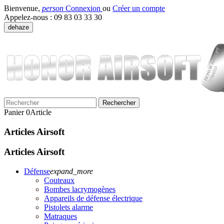
Bienvenue,
person
Connexion
ou
Créer un compte
Appelez-nous :
09 83 03 33 30
dehaze
Rechercher
Panier
0
Article
Articles Airsoft
Articles Airsoft
Défense
expand_more
Couteaux
Bombes lacrymogènes
Appareils de défense électrique
Pistolets alarme
Matraques