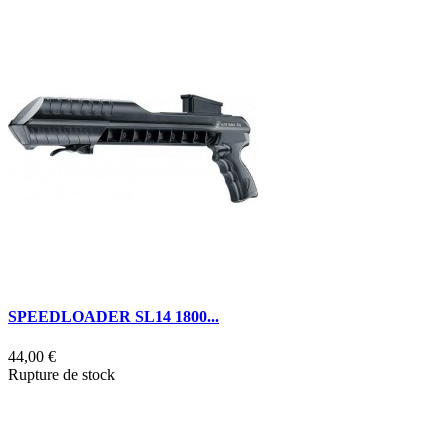
SPEEDLOADER SL14 1800...
S
44,00 €
9
Rupture de stock
D