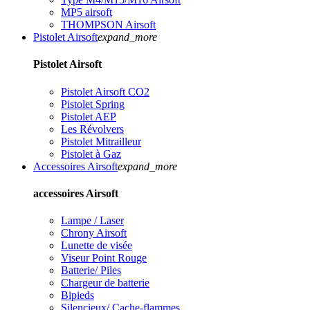
MP5 airsoft
THOMPSON Airsoft
Pistolet Airsoft
expand_more
Pistolet Airsoft
Pistolet Airsoft CO2
Pistolet Spring
Pistolet AEP
Les Révolvers
Pistolet Mitrailleur
Pistolet à Gaz
Accessoires Airsoft
expand_more
accessoires Airsoft
Lampe / Laser
Chrony Airsoft
Lunette de visée
Viseur Point Rouge
Batterie/ Piles
Chargeur de batterie
Bipieds
Silencieux/ Cache-flammes