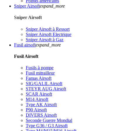
Poings américains
Sniper Airsoft
expand_more
Sniper Airsoft
Sniper Airsoft à Ressort
Sniper Airsoft Electrique
Sniper Airsoft à Gaz
Fusil airsoft
expand_more
Fusil Airsoft
Fusils à pompe
Fusil mitrailleur
Famas Airsoft
SIG/GALIL Airsoft
STEYR AUG Airsoft
SCAR Airsoft
M14 Airsoft
Type AK Airsoft
P90 Airsoft
DIVERS Airsoft
Seconde Guerre Mondial
Type G36 / G3 Airsoft
Type M4/M15/M16 Airsoft