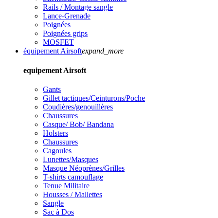
Rails / Montage sangle
Lance-Grenade
Poignées
Poignées grips
MOSFET
équipement Airsoft
expand_more
equipement Airsoft
Gants
Gillet tactiques/Ceinturons/Poche
Coudières/genouillères
Chaussures
Casque/ Bob/ Bandana
Holsters
Chaussures
Cagoules
Lunettes/Masques
Masque Néoprènes/Grilles
T-shirts camouflage
Tenue Militaire
Housses / Mallettes
Sangle
Sac à Dos